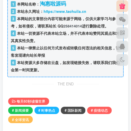
淘惠啦源码
1
本网站名称：
2
本站永久网址：
https://www.taohuila.cn
3
本网站的文章部分内容可能来源于网络，仅供大家学习与参
考，如有侵权，请联系站长 QQ
258414014
进行删除处理。
4
本站一切资源不代表本站立场，并不代表本站赞同其观点和对
其真实性负责。
5
本站一律禁止以任何方式发布或转载任何违法的相关信息，访
客发现请向站长举报
6
本站资源大多存储在云盘，如发现链接失效，请联系我们我们
会第一时间更新。
THE END
每天60秒读懂世界
# 新闻摘要
# 时事热点
# 国际新闻
# 疫情动态
# 全球资讯