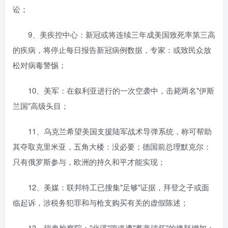
讼；
9、美疾控中心：新冠或将连续三年成美国致死率第三高
的疾病，将停止每日报告新冠病例数据，专家：或致民众放
松对病毒警惕；
10、美军：在叙利亚进行的一次空袭中，击毙两名"伊斯
兰国"高级头目；
11、乌克兰希望美国支援陆军战术导弹系统，称可帮助
其夺取克里米亚，五角大楼：没必要；德国前总理默克尔：
只有俄罗斯参与，欧洲的持久和平才能实现；
12、美媒：联邦特工已搜集"足够"证据，拜登之子或面
临起诉，涉税务犯罪和与枪支购买有关的虚假陈述；
13、瑞典检察院："北溪"管道遭"蓄意破坏"的嫌疑增加；