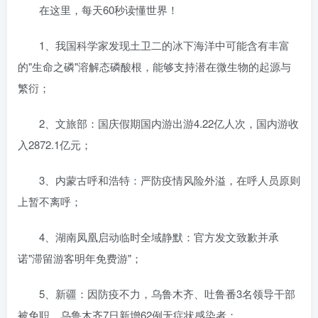
在这里，每天60秒读懂世界！
1、我国科学家发现土卫二的冰下海洋中可能含有丰富
的"生命之磷"溶解态磷酸根，能够支持潜在微生物的起源与
繁衍；
2、文旅部：国庆假期国内游出游4.22亿人次，国内游收
入2872.1亿元；
3、内蒙古呼和浩特：严防疫情风险外溢，在呼人员原则
上暂不离呼；
4、湖南凤凰启动临时全域静默：官方发文致歉并承
诺"滞留游客明年免费游"；
5、新疆：因防疫不力，乌鲁木齐、吐鲁番3名领导干部
被免职。乌鲁木齐7日新增62例无症状感染者；