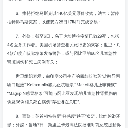
6、推特拒绝马斯克以440亿美元原价收购，法官：暂停
推特诉马斯克案，以便双方28日17时前完成交易；
7、外媒：截至6日，乌干达埃博拉疫情已致29死，包括
4名医务工作者。美国机场筛查相关旅行史的乘客；世卫：对
4款印度产咳嗽糖浆发布警告，或与冈比亚的66名儿童急性
肾脏损伤和死亡病例有关；
世卫组织表示，由印度公司生产的四款咳嗽药“盐酸异丙
嗪口服液”“Kofexmalin婴儿止咳糖浆”“Makoff婴儿止咳糖浆”
“Magrip N感冒糖浆”可能与冈比亚发现的儿童急性肾损伤病
例及66例相关死亡病例“存在潜在关联”。
8、西媒：英首相特拉斯"好感度"跌至"负5"，比约翰逊还
惨；外媒：当地7日，斯里兰卡最高法院批准对前总统提起诉