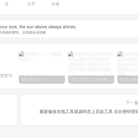
赏
分享
收藏
your love, the sun above always shines.
你美丽的爱情，太阳就永远明媚
梦想变为
微小区v11.1.1
壹佰万能门店全家桶10套独立版v2.6.68(​多商户+智能名片+智慧轻站+万能门店等)
下一
最新修改在线工具箱源码含上百款工具 后台密码登