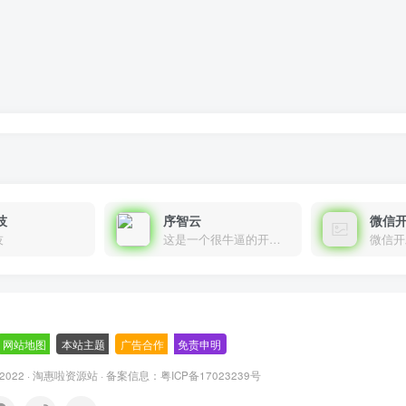
技
序智云
微信
技
这是一个很牛逼的开发者，要开发找他准行！
微信开
网站地图
-
本站主题
-
广告合作
-
免责申明
-
 2022 ·
淘惠啦资源站
· 备案信息：
粤ICP备17023239号