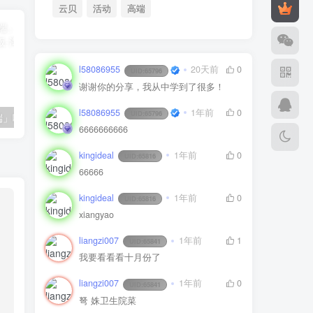
云贝
活动
高端
l58086955
20天前
0
UID:
65796
谢谢你的分享，我从中学到了很多！
l58086955
1年前
0
UID:
65796
「自适应手机端」响应式简洁自媒体博客主题模板
女装服装类外贸网站pbootcms模板 (自适应手机)外贸英文网站
6666666666
kingideal
1年前
0
UID:
65816
66666
kingideal
1年前
0
UID:
65816
xiangyao
liangzi007
1年前
1
UID:
65841
我要看看看十月份了
liangzi007
1年前
0
UID:
65841
弩 姝卫生院菜