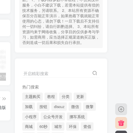
服务，小白不建议下载，若需本站提供有偿的
技术服务，另请联系。 2、本站所有资源不确
保百分百能正常演示，如果抱着下载就能正常
使用的心态，请勿下载！一旦下载后不支持任
何一切纠纷，请自行斟酌选择。 3、本站所有
资源均来于网络收集，分享目的仅供参考与学
习，如需商用，应当选择正规渠道购买正版，
否则造成一切后果和损失自行承担。
开启精彩搜索
陪诊小程序/医院陪诊/全开源嘀嗒陪诊源码/原生微信小程序/代排队取药/照顾病人/护理
啦啦外卖v45.9至尊稳定运营独立版+App+小程序前端（头像&定位修复版）
小程序隐私协议新规开发指南
热门搜索
主题购买
教程
分类
更新
篇
加载
按钮
discuz
微信
微擎
陆版
小程序
公众号开发
挪车系统
商城
60秒
城市
环保
壹佰