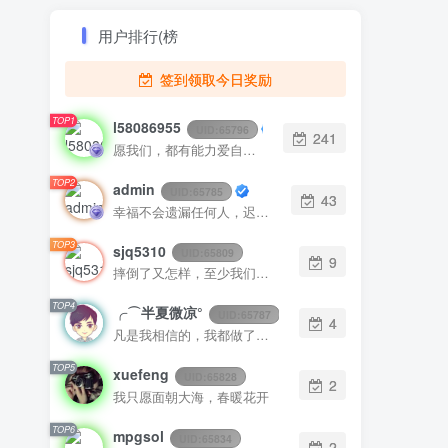
用户排行(榜
签到领取今日奖励
TOP1
l58086955
UID:
65796
241
愿我们，都有能力爱自己，有余力爱别人
TOP2
admin
UID:
65785
43
幸福不会遗漏任何人，迟早有一天它会找到你
TOP3
sjq5310
UID:
65809
9
摔倒了又怎样，至少我们还年轻
TOP4
╭⌒半夏微凉°
UID:
65787
4
凡是我相信的，我都做了；凡是我做了的事，都是全身心地投入去做的
TOP5
xuefeng
UID:
65828
2
我只愿面朝大海，春暖花开
TOP6
mpgsol
UID:
65834
2