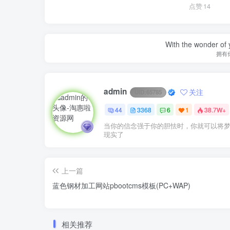
点赞
14
With the wonder of 
拥有
admin
关注
UID:
65785
44
3368
6
1
38.7W+
当你的信念强于你的胆怯时，你就可以将
现实了
上一篇
蓝色钢材加工网站pbootcms模板(PC+WAP)
相关推荐