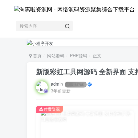
首页
网站源码
PHP源码
正文
新版彩虹工具网源码 全新界面 支
admin
UID:
65785
3年前更新
付费资源