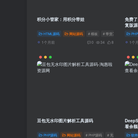
积分小管家：用积分带娃
免费了
复版源
HTML源码
网站源码
# 模板
# 带货工具
# 积分管
PH
1个月前
1个
0
34
8
豆包无水印图片解析工具源码
Deep
看余额与
PHP源码
网站源码
# PHP源码
# 无水印
# 卡密
软件