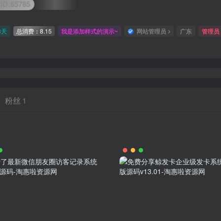
ID:
65785
3天
总消费：8.15
我是添加样式的演示~
网站管理员
广东
管理员
粉丝
1