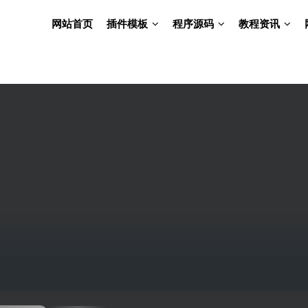
网站首页
插件模板
程序源码
教程资讯