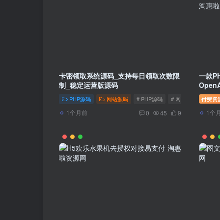
卡密领取系统源码_支持每日领取次数限
一款P
制_稳定运营版源码
Open
PHP源码
网站源码
# PHP源码
# 网站源码
付费资
# 源
1个月前
1个
0
45
9