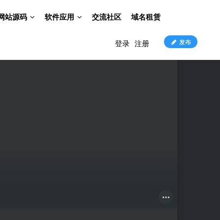
网站源码
软件应用
交流社区
域名租赁
发布
登录
注册
38.6W+
2.9W+
1