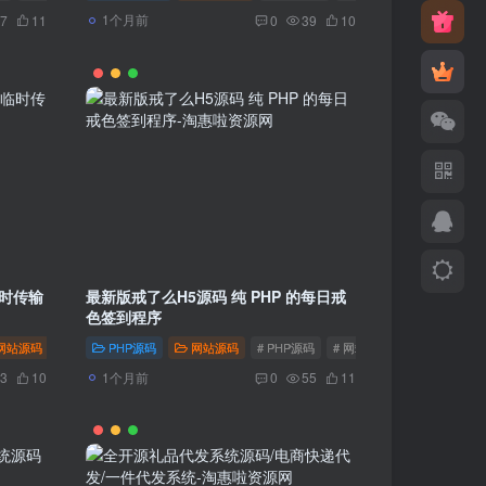
1个月前
7
11
0
39
10
临时传输
最新版戒了么H5源码 纯 PHP 的每日戒
色签到程序
网站源码
# 文件分享
PHP源码
# 轻量级
网站源码
# 文件快递
# PHP源码
# 网站源码
# 自助打印
1个月前
3
10
0
55
11