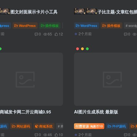
图文封面展示卡片小工具
子比主题-文章红包
dpress
# 易支付
WordPress
# 去授权
插件模板
# wordpress
WordPress
# 子比主题
插件模板
# 卡片小工具
# word
月前
2个月前
0
65
12
0
商城发卡网二开云商城0.95
AI图片生成系统 最新版
P源码
 插件模板
网站源码
商城系统
# 商城
# 开源源码
付费资源
# 彩虹云商城
10
PHP源码
淘惠币
月前
2个月前
0
46
10
0