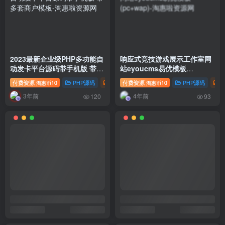
2023最新企业级PHP多功能自
响应式竞技游戏展示工作室网
动发卡平台源码带手机版 带多
站eyoucms易优模板
套商户模板
(pc+wap)
付费资源
10
PHP源码
网站源码
付费资源
10
PHP源码
淘惠币
淘惠币
3年前
4年前
120
93