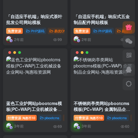
「自适应手机端」响应式茶叶
「自适应手机端」响应式五金
批发公司网站模板
制品配件网站模板
免费资源
PHP源码
易优CMS
免费资源
网站源码
PHP源码
易优CMS
2年前
2年前
99
86
蓝色工业炉网站pbootcms模
不锈钢岗亭类网站pbootcms
板(PC+WAP)工业机械设备企
模板(PC+WAP) 金属制品企业
业网站
网站
付费资源
10
pbootcms
PHP源码
付费资源
网站源码
10
pbootcms
淘惠币
淘惠币
3年前
3年前
69
60