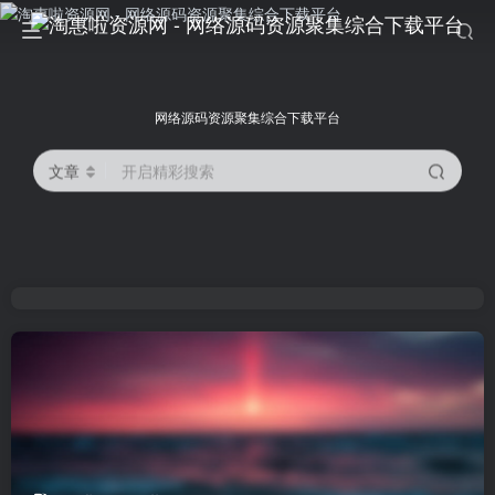
网络源码资源聚集综合下载平台
文章
开启精彩搜索