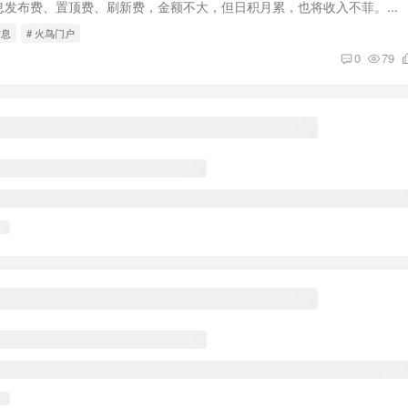
发布费、置顶费、刷新费，金额不大，但日积月累，也将收入不菲。...
信息
# 火鸟门户
0
79
盲盒功能，推广海报，多级分销，小程序源码
linux+宝塔 建议最小配置: 2h-4G-5M 后台开发语言：后端Laravel
前端开发框架：uniapp+vue 支持四端同步数据 数据库：mysql ...
# 盲盒源码
0
147
矿+uniapp前端
码/TRX理财系统/虚拟币挖矿 仅供学习研究代码之用，请勿商用， 1.用户通
开启邮箱验证，就是通过邮箱验证码登录， 也可以在后台系统设置...
系统源码
# 理财系统
0
148