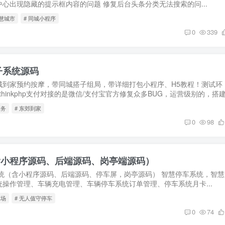
心出现隐藏的提示框内容的问题 修复后台头条分类无法搜索的问...
智慧城市
# 同城小程序
0
339
子系统源码
城到家预约按摩，带同城搭子组局，带详细打包小程序、H5教程！测试环
，框架thinkphp支付对接的是微信/支付宝官方修复众多BUG，运营级别的，搭建.
服务
# 东郊到家
0
98
含小程序源码、后端源码、岗亭端源码）
统（含小程序源码、后端源码、停车屏，岗亭源码） 智慧停车系统，智慧
操作管理、车辆充电管理、车辆停车系统订单管理、停车系统月卡...
车场
# 无人值守停车
0
74