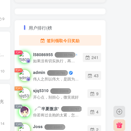
9
用户排行(榜
签到领取今日奖励
TOP1
l58086955
..
UID:
65796
241
如果没有切实执行，再好的点子也是徒劳
10
TOP2
admin
UID:
65785
43
伟人之所以伟大，是因为他立志要成为伟大的人
TOP3
sjq5310
UID:
65809
9
开心点，别担心，微笑就好
充
TOP4
╭⌒半夏微凉°
UID:
65787
4
你若将过去抱的太紧，怎么能腾出手来拥抱现在？
14
TOP5
Joss
UID:
65851
2