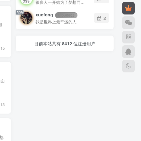
很多人一开始为了梦想而忙，后来忙得忘了梦想
TOP6
xuefeng
UID:
65828
2
我是世界上最幸运的人
拥
目前本站共有
8412
位注册用户
15
页面
13
都