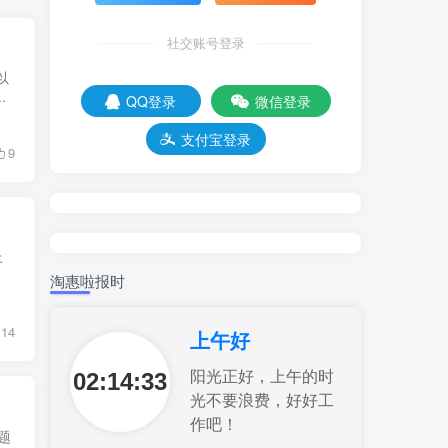
社交账号登录
以
.
QQ登录
微信登录
支付宝登录
9
上
淘惠啦报时
14
上午好
02:14:34
阳光正好，上午的时
光不要浪费，好好工
作吧！
问题