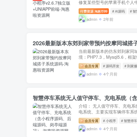
修复某些型号的苹果手机个人中
付费资源
99
# AI源码
# 
淘惠币
admin
2年前
2026最新版本东郊到家带预约按摩同城搭
当前最新版本的仿东郊到家同
境：PHP7.3，Mysql5.6
会员专属
# 源码开发
# 到家
admin
4个月前
智慧停车系统无人值守停车、充电系统（
介绍： 无人值守停车、充电系
电系统、主要实现车辆停车系统
会员专属
# 小程序
# 智慧停
admin
4个月前