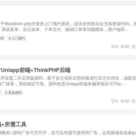
，基于likeadmin-php开发的上门预约系统，提供全部前后台无加密源代码，
系统派单、后台派单、下单支付、核销订单等功能模块，用户端和...
源码
# 上门预约
0
63
iapp前端+ThinkPHP后端
程序深度二开运营版源码，基于多次实际运营经验进行全方位优化，涵盖
体系，系统稳定可靠。源码包含Uniapp前端未编译项目与Thin...
营
# 盲盒源码
0
92
码+所需工具
译详细教程+源码广告可关可开，也可以对接可接SDK广告，运营级域名或者ip