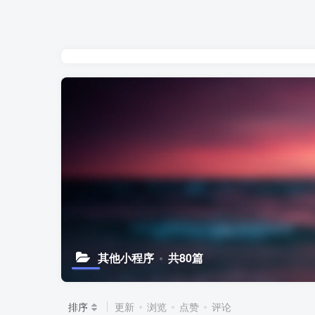
其他小程序
共80篇
排序
更新
浏览
点赞
评论