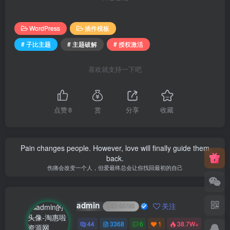
WordPress
插件模板
# 子比主题
# 主题破解
# 授权激活
喜欢就支持一下吧
点赞
8
赏
分享
收藏
Pain changes people. However, love will finally guide them
back.
伤痛会改变一个人，但爱最终总会让你找回最初的自己
admin
关注
UID:
65785
44
3368
6
1
38.7W+