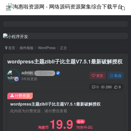
首页
插件模板
WordPress
正文
wordpress主题zibll子比主题V7.5.1最新破解授权
admin
UID:
65785
关注
私信
3年前更新
0
286
8
付费资源
wordpress主题zibll子比主题V7.5.1最新破解授权
此内容为付费资源，请付费后查看
19.9
促销
30
淘惠币
淘惠币