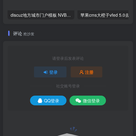
discuz地方城市门户模板 NVBING5绿色版 N5城市门户系列-V6 _GBK
苹果cms大橙子vfed 5.
评论
抢沙发
请登录后发表评论
登录
注册
社交账号登录
QQ登录
微信登录