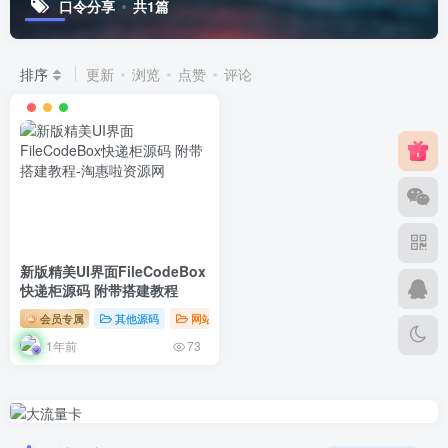
口令分享
共1篇
排序
更新
浏览
点赞
评论
新版精美UI界面FileCodeBox
快递柜源码 附带搭建教程
会员专属
其他源码
网站源码
1年前
73