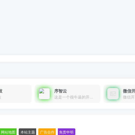
技
序智云
微信
技
这是一个很牛逼的开发者，要开发找他准行！
微信开
网站地图
-
本站主题
-
广告合作
-
免责申明
-