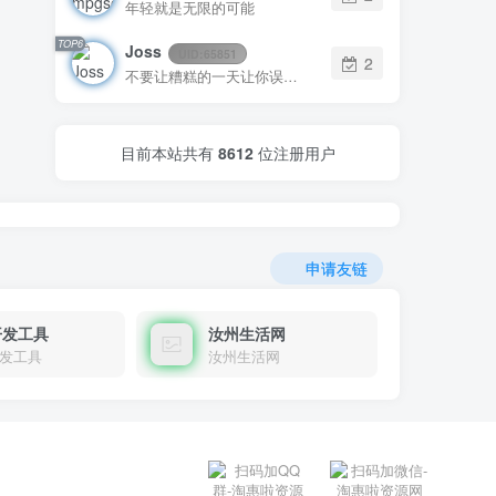
年轻就是无限的可能
TOP6
Joss
UID:
65851
2
不要让糟糕的一天让你误以为有个糟糕的人生
目前本站共有
8612
位注册用户
申请友链
开发工具
汝州生活网
发工具
汝州生活网