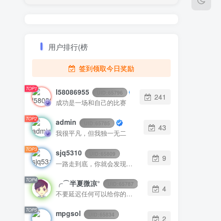
用户排行(榜
签到领取今日奖励
TOP1
l58086955
UID:
65796
241
成功是一场和自己的比赛
TOP2
admin
UID:
65785
43
我很平凡，但我独一无二
TOP3
sjq5310
UID:
65809
9
一路走到底，你就会发现那个最佳出口
TOP4
╭⌒半夏微凉°
UID:
65787
4
不要延迟任何可以给你的生活带来欢笑与快乐的事情
TOP5
mpgsol
UID:
65834
2