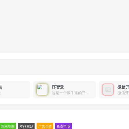
技
序智云
微信
技
这是一个很牛逼的开发者，要开发找他准行！
微信开
网站地图
-
本站主题
-
广告合作
-
免责申明
-