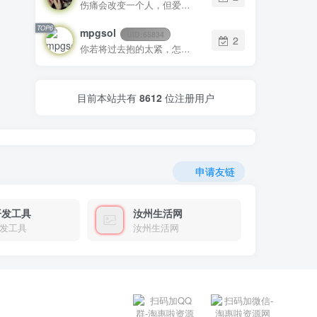
伤痛会改变一个人，但爱最终总会让你找回最初的自己
TOP6
mpgsol
UID:
65834
2
你若将过去抱的太紧，怎么能腾出手来拥抱现在？
目前本站共有
8612
位注册用户
申请友链
开发工具
汝州生活网
发工具
汝州生活网