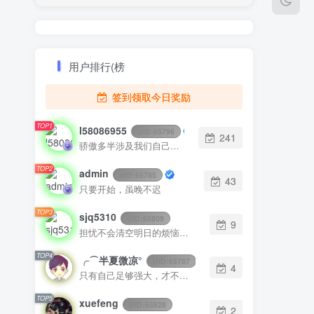
用户排行(榜
签到领取今日奖励
TOP1
l58086955
UID:
65796
241
骄傲多半涉及我们自己怎样看待自己，而虚荣则涉及我们想别人怎样看我们
TOP2
admin
UID:
65785
43
只要开始，虽晚不迟
TOP3
sjq5310
UID:
65809
9
担忧不会清空明日的烦恼，它只会丧失今日的勇气
TOP4
╭⌒半夏微凉°
UID:
65787
4
只有自己足够强大，才不会被别人践踏
TOP5
xuefeng
UID:
65828
2