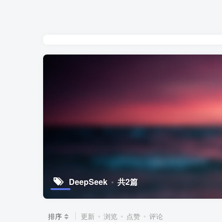
DeepSeek
共2篇
排序
更新
浏览
点赞
评论