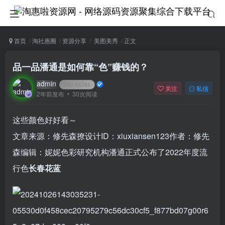
首页
淘社惠圈
资源分享
美图美秀
正文
品一品潘通是如何靠“色”赚钱的？
admin
UID:
65785
关注
私信
2年前发布
30次阅读
这些颜色好好看～
文章来源：修先森撩设计ID：xiuxiansen123作者：修先
森编辑：妮妮色彩研究机构潘通正式公布了2022年度流
行色
长春花蓝