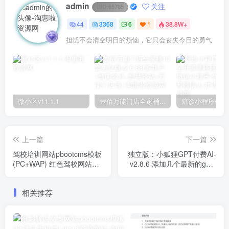
admin
关注
UID:
65785
44
3368
6
1
38.8W+
担忧不会清空明日的烦恼，它只会丧失今日的勇气
微小区v11.1.1
壹佰万能门店全家桶10套独立版v2.6.68(​多商户+智能名片+智慧轻站+万能门店等)
上一篇
下一篇
驾校培训网站pbootcms模板
独立版：小狐狸GPT付费AI-
(PC+WAP) 红色驾校网站源
v2.8.6 添加几个最新的gpt4
码下载
模型
相关推荐