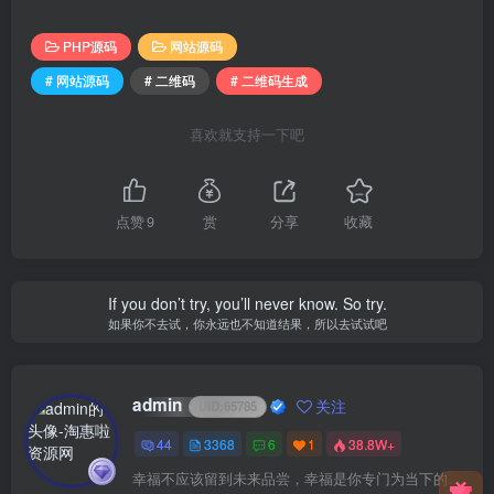
PHP源码
网站源码
# 网站源码
# 二维码
# 二维码生成
喜欢就支持一下吧
点赞
9
赏
分享
收藏
If you don’t try, you’ll never know. So try.
如果你不去试，你永远也不知道结果，所以去试试吧
admin
关注
UID:
65785
44
3368
6
1
38.8W+
幸福不应该留到未来品尝，幸福是你专门为当下的自己所准备的