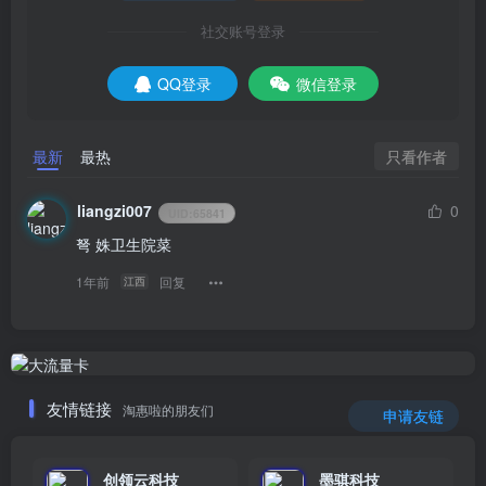
社交账号登录
QQ登录
微信登录
只看作者
最新
最热
liangzi007
0
UID:
65841
弩 姝卫生院菜
1年前
回复
江西
友情链接
淘惠啦的朋友们
申请友链
创领云科技
墨骐科技