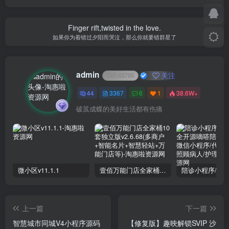
Finger rift,twisted in the love.
如果你为着错过夕阳而哭泣，那么你就要错群星了
admin
关注
UID:
65785
44
3367
6
1
38.6W+
破茧成蝶的美好生活都有伤痛
微小区v11.1.1
壹佰万能门店全家桶10套独立版v2.6.68(​多商户+智能名片+智慧轻站+万能门店等)
上一篇
下一篇
智慧城市同城V4小程序源码
【修复版】趣映解锁SVIP 沙