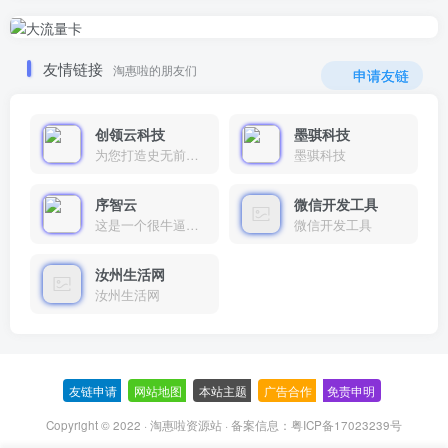
友情链接
淘惠啦的朋友们
申请友链
创领云科技
墨骐科技
为您打造史无前例的应用产品带您认识新时代产品的创新
墨骐科技
序智云
微信开发工具
这是一个很牛逼的开发者，要开发找他准行！
微信开发工具
汝州生活网
汝州生活网
友链申请
-
网站地图
-
本站主题
-
广告合作
-
免责申明
-
Copyright © 2022 ·
淘惠啦资源站
· 备案信息：
粤ICP备17023239号