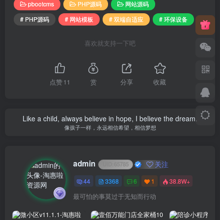
pbootcms
PHP源码
网站源码
# PHP源码
# 网站模板
# 双端自适应
# 环保设备
喜欢就支持一下吧
点赞
11
赏
分享
收藏
Like a child, always believe in hope, I believe the dream.
像孩子一样，永远相信希望，相信梦想
admin
关注
UID:
65785
44
3368
6
1
38.8W+
最可怕的事莫过于无知而行动