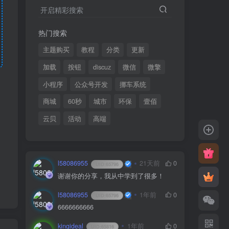
开启精彩搜索
热门搜索
主题购买
教程
分类
更新
加载
按钮
discuz
微信
微擎
小程序
公众号开发
挪车系统
商城
60秒
城市
环保
壹佰
云贝
活动
高端
l58086955
21天前
0
UID:
65796
谢谢你的分享，我从中学到了很多！
l58086955
1年前
0
UID:
65796
6666666666
kingideal
1年前
0
UID:
65816