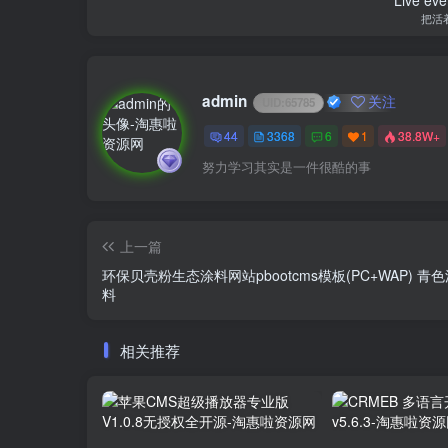
把活
admin
关注
UID:
65785
44
3368
6
1
38.8W+
努力学习其实是一件很酷的事
上一篇
环保贝壳粉生态涂料网站pbootcms模板(PC+WAP) 青
料
相关推荐