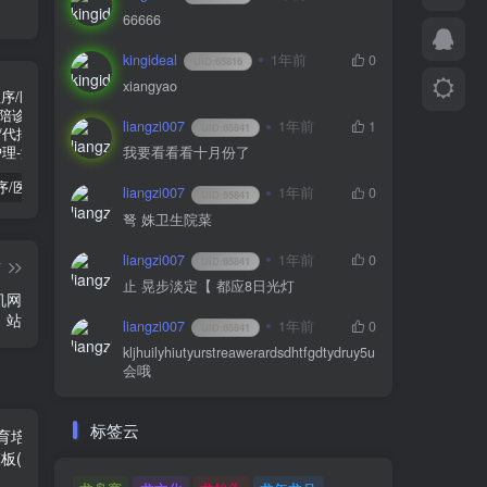
66666
kingideal
1年前
0
UID:
65816
xiangyao
liangzi007
1年前
1
UID:
65841
我要看看看十月份了
陪诊小程序/医院陪诊/全开源嘀嗒陪诊源码/原生微信小程序/代排队取药/照顾病人/护理
啦啦外卖v45.9至尊稳定运营独立版+App+小程序前端（头像&定位修复版）
小程序隐私协议新规开发指南
liangzi007
1年前
0
UID:
65841
弩 姝卫生院菜
liangzi007
1年前
0
UID:
65841
篇
止 晃步淡定【 都应8日光灯
机网
站
liangzi007
1年前
0
UID:
65841
kljhuilyhiutyurstreawerardsdhtfgdtydruy5u
会哦
标签云