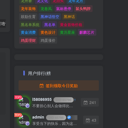
龙舟赛
龙文化
龙抬头
龙年龙月
龙年装饰
龙卷风
鼠标悬停
鼠头鸭脖
鼓励生育
黑神话悟空
黑神话
响应式职业教育培训行业网站EyouCMS易优模板(pc+wap）
智慧城市同城V4小程序v2.4.3独立版+VUE前端
黑名单系统
黑名单
黄金首饰价格
黄金消费
黄色设计
黄历星座
麒麟芯片
鸡蛋理财
鸡蛋涨价
用户排行(榜
签到领取今日奖励
TOP1
l58086955
UID:
65796
241
不要担心别人会做得比你好。你只需要每天都做得比前一天好就可以了
TOP2
admin
UID:
65785
43
享受当下的快乐，因为这一刻正是你的人生