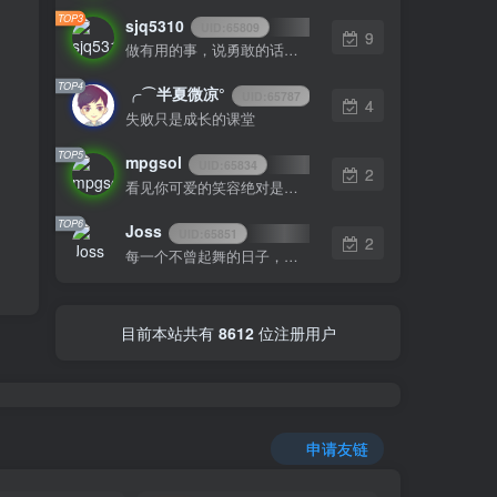
TOP3
sjq5310
UID:
65809
9
做有用的事，说勇敢的话，想美好的事，一生足矣
TOP4
╭⌒半夏微凉°
UID:
65787
4
失败只是成长的课堂
TOP5
mpgsol
UID:
65834
2
看见你可爱的笑容绝对是我一天中最美好的事
TOP6
Joss
UID:
65851
2
每一个不曾起舞的日子，都是对生命的辜负
目前本站共有
8612
位注册用户
申请友链