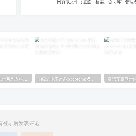
网页版文件（证照、档案、合同等）管理
美团代付五合一代付系统支持外卖/京东/拼多多/携程/滴滴代付多模版
响应式电子产品pbootcms模板(自适应移动) HTML5电子元件网站
请登录后发表评论