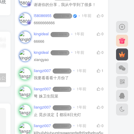
系统
谢谢你的分享，我从中学到了很多！
l58086955
1年前
0
UID:
65796
6666666666
kingideal
1年前
0
UID:
65816
66666
kingideal
1年前
0
UID:
65816
xiangyao
liangzi007
1年前
1
UID:
65841
高端互联网建站公司网站pbootcms模板(自适应手机版)
全新二级域名分发系统网站源码_终极最强版
我要看看看十月份了
liangzi007
1年前
0
UID:
65841
弩 姝卫生院菜
liangzi007
1年前
0
UID:
65841
止 晃步淡定【 都应8日光灯
liangzi007
1年前
0
UID:
65841
kljhuilyhiutyurstreawerardsdhtfgdtydruy5u