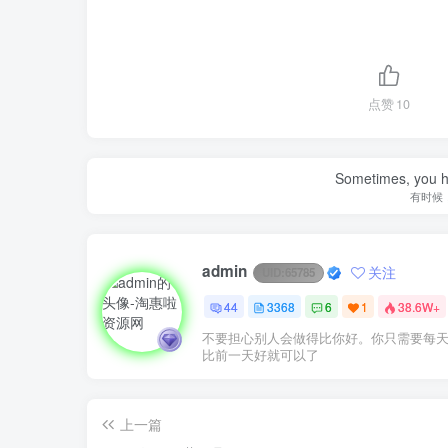
点赞
10
Sometimes, you h
有时候
admin
关注
UID:
65785
44
3368
6
1
38.6W+
不要担心别人会做得比你好。你只需要每
比前一天好就可以了
上一篇