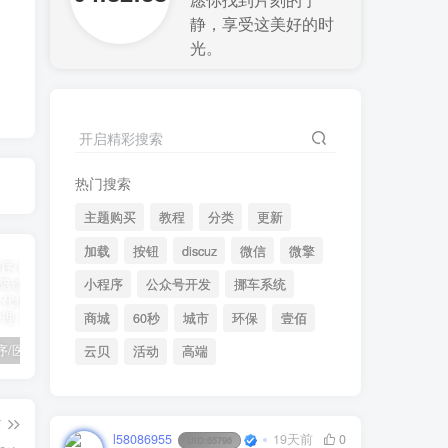
愿你找到片刻的宁
静，享受这美好的时
光。
开启精彩搜索
热门搜索
主题购买
教程
分类
更新
加载
按钮
discuz
微信
微擎
小程序
公众号开发
挪车系统
商城
60秒
城市
环保
壹佰
陪诊小程序/医院陪诊/全开源嘀嗒陪诊源码/原生微信小程序/代排队取药/照顾病人/护理
啦啦外卖v45.9至尊稳定运营独立版+App+小程序前端（头像&定位修复版）
小程序隐私协议新规开发指南
云贝
活动
高端
篇
l58086955
19天前
0
UID:
65796