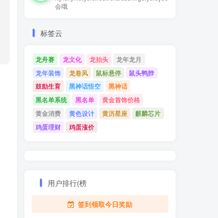
会哦
标签云
龙舟赛
龙文化
龙抬头
龙年龙月
龙年装饰
龙卷风
鼠标悬停
鼠头鸭脖
鼓励生育
黑神话悟空
黑神话
黑名单系统
黑名单
黄金首饰价格
黄金消费
黄色设计
黄历星座
麒麟芯片
鸡蛋理财
鸡蛋涨价
用户排行(榜
签到领取今日奖励