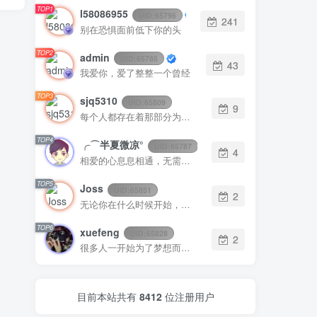
TOP1
l58086955
UID:
65796
241
别在恐惧面前低下你的头
TOP2
admin
UID:
65785
43
我爱你，爱了整整一个曾经
TOP3
sjq5310
UID:
65809
9
每个人都存在着那部分为别人而活的自己
TOP4
╭⌒半夏微凉°
UID:
65787
4
相爱的心息息相通，无需用言语倾诉
TOP5
Joss
UID:
65851
2
无论你在什么时候开始，重要的是开始之后就不要停止
TOP6
xuefeng
UID:
65828
2
很多人一开始为了梦想而忙，后来忙得忘了梦想
目前本站共有
8412
位注册用户