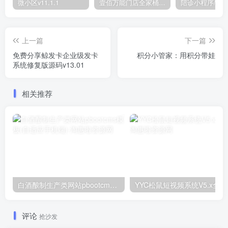
微小区v11.1.1
壹佰万能门店全家桶10套独立版v2.6.68(​多商户+智能名片+智慧轻站+万能门店等)
上一篇
下一篇
免费分享鲸发卡企业级发卡
积分小管家：用积分带娃
系统修复版源码v13.01
相关推荐
白酒酿制生产类网站pbootcms模板(自适应手机端)
YYC松鼠短视频系统V5.x全
评论
抢沙发