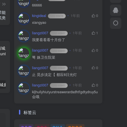
篇
66666
节能
kingideal
1年前
0
UID:
65816
筑类
xiangyao
liangzi007
1年前
1
UID:
65841
我要看看看十月份了
liangzi007
1年前
0
UID:
65841
弩 姝卫生院菜
liangzi007
1年前
0
UID:
65841
止 晃步淡定【 都应8日光灯
最新CRMEB商城多商户java版源码v1.6版本+前端uniapp
新版彩虹工具网源码 全新界面 支持插件扩展
liangzi007
1年前
0
UID:
65841
kljhuilyhiutyurstreawerardsdhtfgdtydruy5u
会哦
标签云