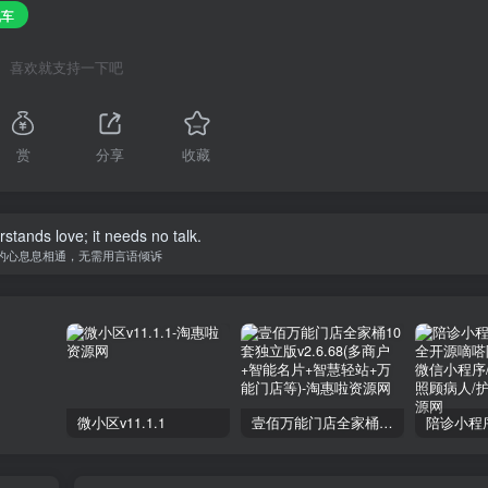
汽车
喜欢就支持一下吧
赏
分享
收藏
stands love; it needs no talk.
的心息息相通，无需用言语倾诉
微小区v11.1.1
壹佰万能门店全家桶10套独立版v2.6.68(​多商户+智能名片+智慧轻站+万能门店等)