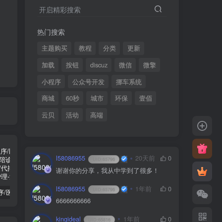
开启精彩搜索
热门搜索
主题购买
教程
分类
更新
加载
按钮
discuz
微信
微擎
小程序
公众号开发
挪车系统
商城
60秒
城市
环保
壹佰
云贝
活动
高端
l58086955
20天前
0
UID:
65796
谢谢你的分享，我从中学到了很多！
l58086955
1年前
0
UID:
65796
陪诊小程序/医院陪诊/全开源嘀嗒陪诊源码/原生微信小程序/代排队取药/照顾病人/护理
啦啦外卖v45.9至尊稳定运营独立版+App+小程序前端（头像&定位修复版）
小程序隐私协议新规开发指南
6666666666
kingideal
1年前
0
UID:
65816