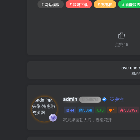
# 网站模板
# 源码下载
# 充电桩
# 新能源
点赞
15
love under
相爱
admin
关注
UID:
65785
44
3368
6
1
38.7W+
我只愿面朝大海，春暖花开