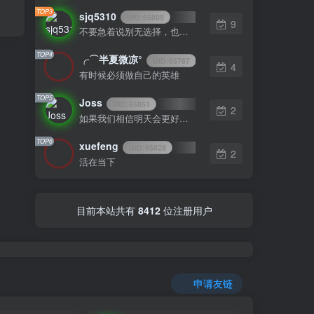
TOP3
sjq5310
UID:
65809
9
不要急着说别无选择，也许、下个路口就会遇见希望
TOP4
╭⌒半夏微凉°
UID:
65787
4
有时候必须做自己的英雄
TOP5
Joss
UID:
65851
2
如果我们相信明天会更好，今天就能承受艰辛
TOP6
xuefeng
UID:
65828
2
活在当下
目前本站共有
8412
位注册用户
申请友链