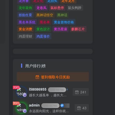
龙舟赛
龙文化
龙抬头
龙年龙月
龙年装饰
龙卷风
鼠标悬停
鼠头鸭脖
鼓励生育
黑神话悟空
黑神话
黑名单系统
黑名单
黄金首饰价格
黄金消费
黄色设计
黄历星座
麒麟芯片
鸡蛋理财
鸡蛋涨价
用户排行(榜
签到领取今日奖励
TOP1
l58086955
UID:
65796
241
越长大越孤单 ，越长大越不安
TOP2
admin
UID:
65785
43
永远面向阳光，这样你就看不见阴影了