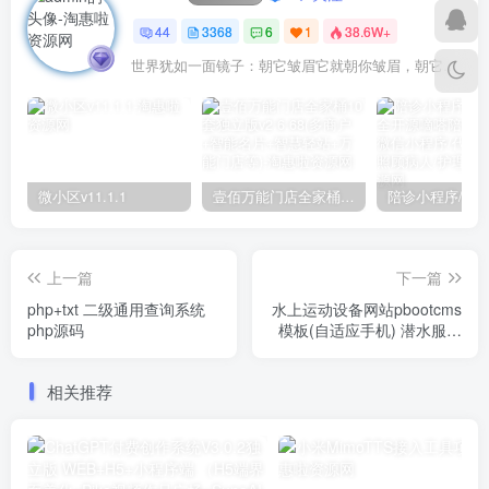
44
3368
6
1
38.6W+
世界犹如一面镜子：朝它皱眉它就朝你皱眉，朝它微笑它也吵你微笑
微小区v11.1.1
壹佰万能门店全家桶10套独立版v2.6.68(​多商户+智能名片+智慧轻站+万能门店等)
上一篇
下一篇
php+txt 二级通用查询系统
水上运动设备网站pbootcms
php源码
模板(自适应手机) 潜水服务
公司网站
相关推荐