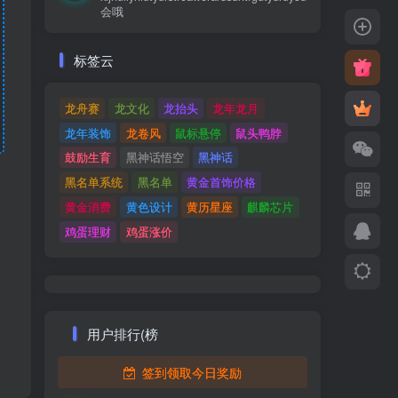
会哦
标签云
龙舟赛
龙文化
龙抬头
龙年龙月
龙年装饰
龙卷风
鼠标悬停
鼠头鸭脖
鼓励生育
黑神话悟空
黑神话
黑名单系统
黑名单
黄金首饰价格
黄金消费
黄色设计
黄历星座
麒麟芯片
鸡蛋理财
鸡蛋涨价
用户排行(榜
签到领取今日奖励