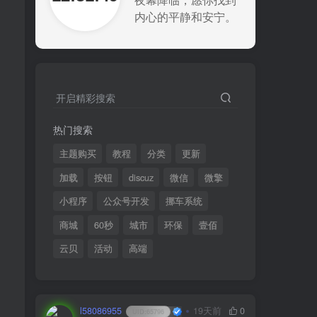
夜幕降临，愿你找到
内心的平静和安宁。
开启精彩搜索
热门搜索
主题购买
教程
分类
更新
加载
按钮
discuz
微信
微擎
小程序
公众号开发
挪车系统
商城
60秒
城市
环保
壹佰
云贝
活动
高端
l58086955
19天前
0
UID:
65796