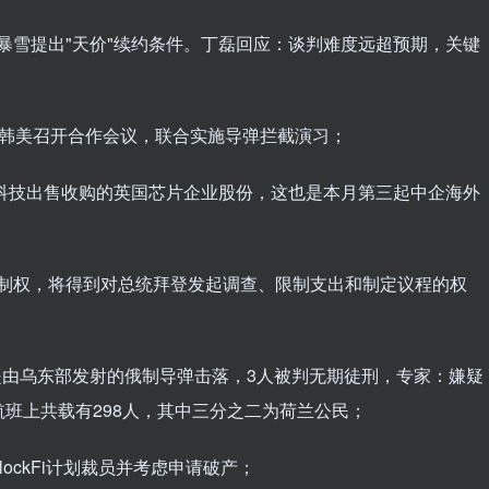
暴雪提出"天价"续约条件。丁磊回应：谈判难度远超预期，关键
，韩美召开合作会议，联合实施导弹拦截演习；
泰科技出售收购的英国芯片企业股份，这也是本月第三起中企海外
控制权，将得到对总统拜登发起调查、限制支出和制定议程的权
；
班是由乌东部发射的俄制导弹击落，3人被判无期徒刑，专家：嫌疑
班上共载有298人，其中三分之二为荷兰公民；
lockFi计划裁员并考虑申请破产；