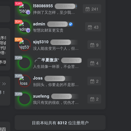
TOP1
l58086955
UID:
65796
241
摔倒了又怎样，至少我们还年轻
TOP2
admin
UID:
65785
43
智慧比财富更宝贵
TOP3
sjq5310
UID:
65809
9
没人能改变另一个人，但是某个人能成为一个人改变的原因
TOP4
╭⌒半夏微凉°
UID:
65787
陪诊小程序/医院陪诊/全开源嘀嗒陪诊源码/原生微信小程序/代排队取药/照顾病人/护理
啦啦外卖v45.9至尊稳定运营独立版+App+小程序前端（头像&定位修复版）
小程序隐私协议新规开发指南
4
人生就像一杯茶，不会苦一辈子，但总会苦一阵子
TOP5
Joss
UID:
65851
2
篇
别回头，你要走的不是那条路
界！
TOP6
xuefeng
UID:
65828
2
我只有笑的很欢，忧伤才不会被看穿
目前本站共有
8312
位注册用户