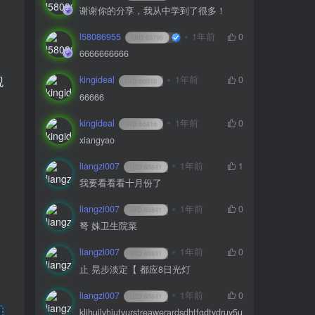
谢谢你的分享，我从中学到了很多！
l58086955
1年前
0
UID:
65796
6666666666
观
kingideal
1年前
0
UID:
65816
66666
kingideal
1年前
0
UID:
65816
xiangyao
liangzi007
1年前
1
UID:
65841
我要看看看十月份了
liangzi007
1年前
0
UID:
65841
弩 姝卫生院菜
liangzi007
1年前
0
UID:
65841
止 晃步淡定【 都应8日光灯
liangzi007
1年前
0
UID:
65841
kljhuilyhiutyurstreawerardsdhtfgdtydruy5u