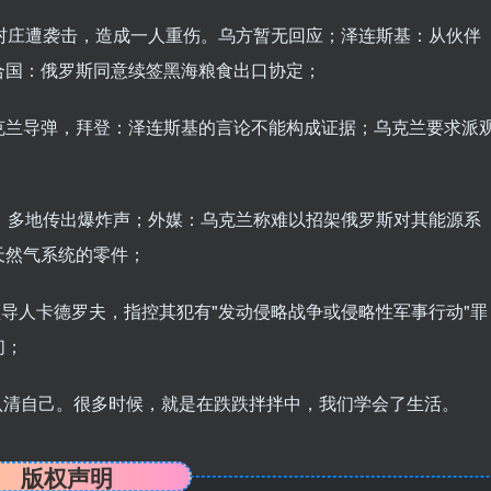
一村庄遭袭击，造成一人重伤。乌方暂无回应；泽连斯基：从伙伴
合国：俄罗斯同意续签黑海粮食出口协定；
克兰导弹，拜登：泽连斯基的言论不能构成证据；乌克兰要求派
；
报，多地传出爆炸声；外媒：乌克兰称难以招架俄罗斯对其能源系
天然气系统的零件；
领导人卡德罗夫，指控其犯有"发动侵略战争或侵略性军事行动"罪
们；
认清自己。很多时候，就是在跌跌拌拌中，我们学会了生活。
版权声明