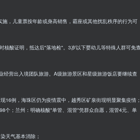
旦实施，儿童票按年龄或身高销售，霸座或其他扰乱秩序的行为可
时核酸证明，抵达后"落地检"。3岁以下婴幼儿等特殊人群可免
业经营出入境团队旅游。A级旅游景区和星级旅游饭店要继续查
面发现16例，海珠区仍为疫情震中，越秀区矿泉街现明显聚集疫情
3098个；兰州：明确核酸"单管、混管"凭群众自愿，混管4元、单
上污染天气基本消除；