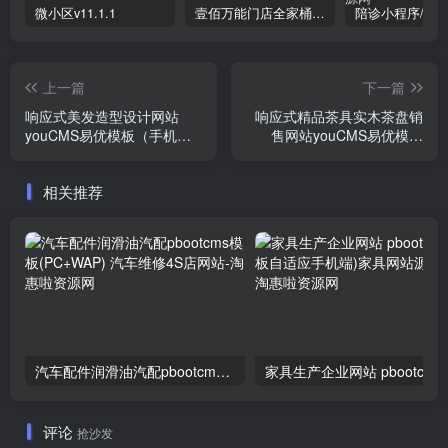
微小区v11.1.1
壹佰万能门店全家桶10套独立版v2.6.68(​多商户+智能名片+智慧轻站+万能门店等)
上一篇
下一篇
响应式美发造型设计网站
响应式精品茶具实木茶盘销
youCMS易优模板（手机自
售网站youCMS易优模板
适应）
（手机自适应）
相关推荐
汽车配件润滑油汽配pbootcms模板(PC+WAP) 汽车维修4S店网站
家具生产企业网站 pbo
评论
抢沙发