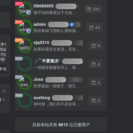
TOP1
l58086955
UID:
65796
241
最可怕的事莫过于无知而行动
TOP2
admin
UID:
65785
43
那些单独飞翔的人拥有最强大的翅膀
TOP3
sjq5310
UID:
65809
9
如果你愿意去发现，其实每一天都很美
TOP4
╭⌒半夏微凉°
UID:
65787
4
一切痛苦能够毁灭人，然而受苦的人也能把痛苦消灭
陪诊小程序/医院陪诊/全开源嘀嗒陪诊源码/原生微信小程序/代排队取药/照顾病人/护理
啦啦外卖v45.9至尊稳定运营独立版+App+小程序前端（头像&定位修复版）
小程序隐私协议新规开发指南
TOP5
Joss
UID:
65851
2
世界犹如一面镜子：朝它皱眉它就朝你皱眉，朝它微笑它也吵你微笑
篇
TOP6
xuefeng
UID:
65828
界！
2
有时候，我们并不是在等什么人或什么事。我们只是在静待岁月改变自己
目前本站共有
8612
位注册用户