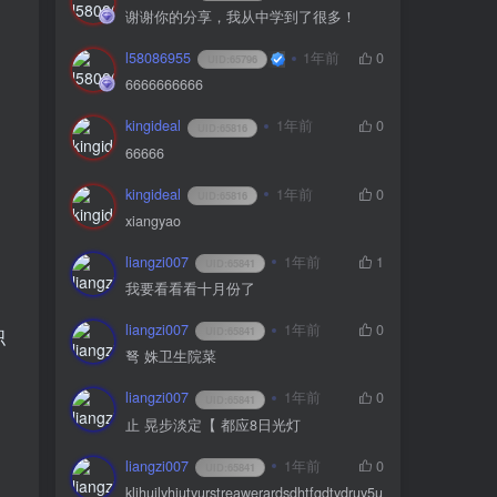
谢谢你的分享，我从中学到了很多！
l58086955
1年前
0
UID:
65796
6666666666
kingideal
1年前
0
UID:
65816
66666
kingideal
1年前
0
UID:
65816
xiangyao
liangzi007
1年前
1
UID:
65841
我要看看看十月份了
liangzi007
1年前
0
UID:
65841
织
弩 姝卫生院菜
liangzi007
1年前
0
UID:
65841
止 晃步淡定【 都应8日光灯
liangzi007
1年前
0
UID:
65841
kljhuilyhiutyurstreawerardsdhtfgdtydruy5u