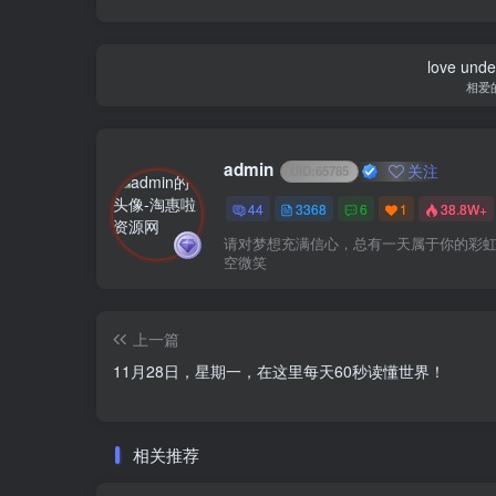
love under
相爱
admin
关注
UID:
65785
44
3368
6
1
38.8W+
请对梦想充满信心，总有一天属于你的彩
空微笑
上一篇
11月28日，星期一，在这里每天60秒读懂世界！
相关推荐