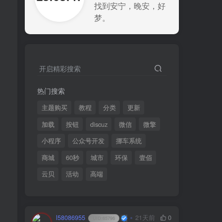
找到安宁，晚安，好
梦。
开启精彩搜索
热门搜索
主题购买
教程
分类
更新
加载
按钮
discuz
微信
微擎
小程序
公众号开发
挪车系统
商城
60秒
城市
环保
壹佰
云贝
活动
高端
l58086955
21天前
0
UID:
65796