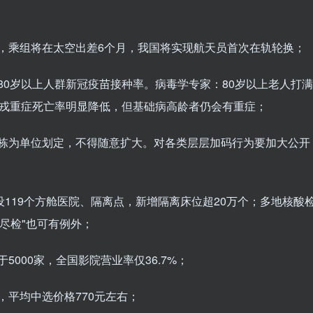
，乘组将在太空出差6个月，我国将实现航天员首次在轨轮换；
80岁以上人群新冠疫苗接种率。病毒学专家：80岁以上老人打满
克戎重症死亡率明显降低，但基础病高龄者仍会有重症；
楼栋为单位划定，不得随意扩大。对各类层层加码行为要加大公开
设119个方舱医院、隔离点，新增隔离床位超20万个；多地核酸
尽检"也可有例外；
000家，全国影院营业率仅36.7%；
，平均中选价格770元左右；