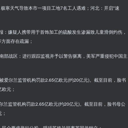
℃，极寒天气导致本市一项目工地7名工人遇难；河北：开启"速
通报：嫌疑人携带用于首饰加工的硫酸发生渗漏致儿童滑倒灼伤，
等方面存在疏漏；
，南部战区：进行跟踪监视并予以警告驱离，美军严重侵犯中国主
爱尔兰监管机构罚款2.65亿欧元(约20亿元)。截至目前，脸书
亿欧元；
兰监管机构罚款2.65亿欧元(约20亿元)。截至目前，脸书母公
元；
会，民众要求举行公投，呼吁苏格兰脱离英国并独立；