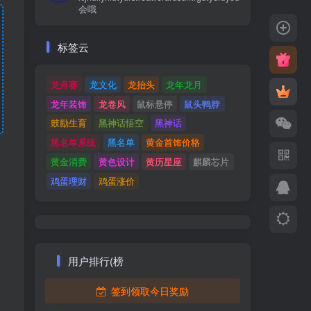
会哦
标签云
龙舟赛
龙文化
龙抬头
龙年龙月
龙年装饰
龙卷风
鼠标悬停
鼠头鸭脖
鼓励生育
黑神话悟空
黑神话
黑名单系统
黑名单
黄金首饰价格
黄金消费
黄色设计
黄历星座
麒麟芯片
鸡蛋理财
鸡蛋涨价
用户排行(榜
签到领取今日奖励