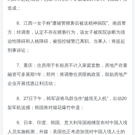
造成；
6、江西一女子称"遭辅警猥亵后被送精神病院"。南昌警
方：经调查，认定不存在猥亵行为，该女子被医院诊断为强
迫性障碍和人格障碍，被指控辅警已离职。当事人：将提起
刑事诉讼；
7、重庆：住房用于长租房不计入家庭套数，房地产存量
融资可多展期1年；郑州：将调整住房限购政策，鼓励房地产
企业开展优惠让利活动；
8、27日下午，韩军误将鸟群当作"越境无人机"，出动20
架军机追捕；韩国将对烟花爆竹申遗；
9、日本、印度、韩国、意大利等国相继宣布对中国入境
人员实施检测，外媒：美国也正考虑加强对中国入境人士的