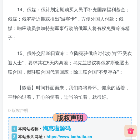
14、俄媒：俄计划定期购买人民币补充国家福利基金；
俄媒：俄罗斯近期或推出"游客卡"，方便外国人付款；俄
媒：响应动员参加特别军事行动的俄军人将有权免费冷冻精
子；
15、俄外交部28日宣布：立陶宛驻俄临时代办为"不受欢
迎人士"，要求其在5天内离境；乌克兰提议将俄罗斯驱逐出
联合国，俄驻联合国代表回应：除非联合国"不复存在"；
【微语】时间扑面而来，我们终将释怀。健康的活着，
平静的过着，开心的笑着，适当的忙着，就很好。
©
版权声明
版权声明
淘惠啦源码
1
本网站名称：
2
本站永久网址：
https://www.taohuila.cn