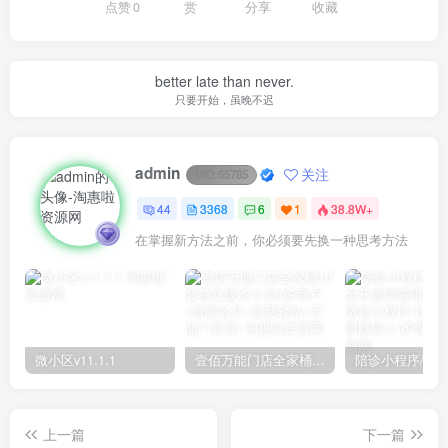
点赞
0
赏
分享
收藏
better late than never.
只要开始，虽晚不迟
admin
关注
UID:
65785
44
3368
6
1
38.8W+
在掌握新方法之前，你必须要先换一种思考方法
微小区v11.1.1
壹佰万能门店全家桶10套独立版v2.6.68(​多商户+智能名片+智慧轻站+万能门店等)
上一篇
下一篇