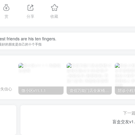
赏
分享
收藏
st friends are his ten fingers.
最好的朋友是自己的十个手指
丧失信心
微小区v11.1.1
壹佰万能门店全家桶10套独立版v2.6.68(​多商户+智能名片+智慧轻站+万能门店等)
下一
盲盒交友v1.