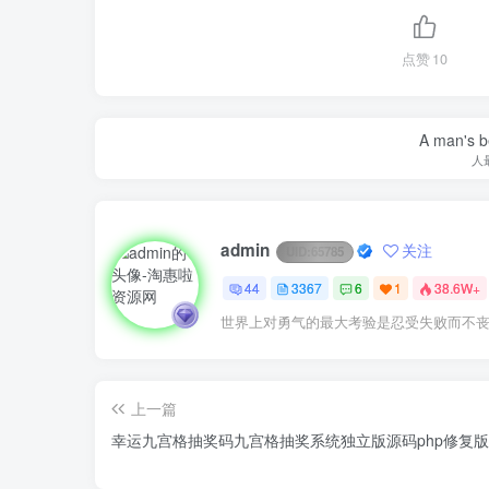
点赞
10
A man's be
人
admin
关注
UID:
65785
44
3367
6
1
38.6W+
世界上对勇气的最大考验是忍受失败而不
上一篇
幸运九宫格抽奖码九宫格抽奖系统独立版源码php修复版