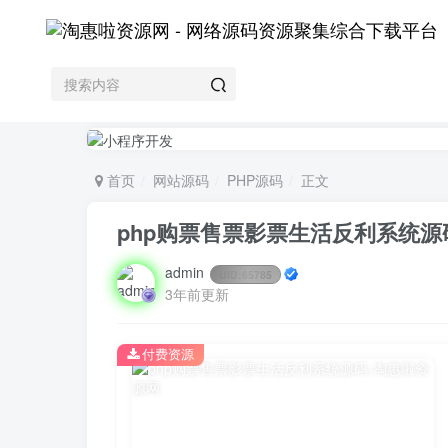
首页
网站源码
PHP源码
正文
php购票售票影票生活反利系统源
admin
UID:
65785
3年前更新
付费资源