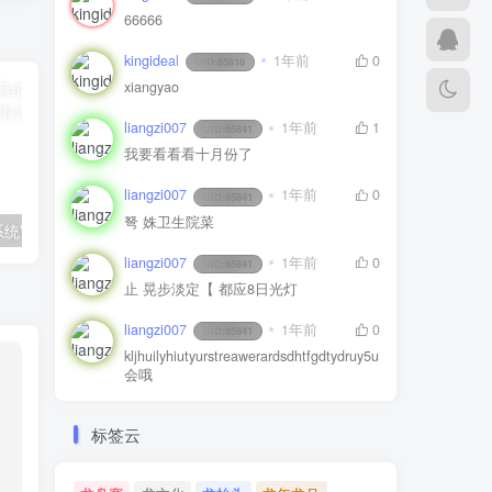
66666
kingideal
1年前
0
UID:
65816
xiangyao
liangzi007
1年前
1
UID:
65841
我要看看看十月份了
liangzi007
1年前
0
UID:
65841
弩 姝卫生院菜
火鸟地方门户系统V8.1小程序+前端+APP
最新浪子授权系统源码
liangzi007
1年前
0
UID:
65841
止 晃步淡定【 都应8日光灯
liangzi007
1年前
0
UID:
65841
kljhuilyhiutyurstreawerardsdhtfgdtydruy5u
会哦
标签云