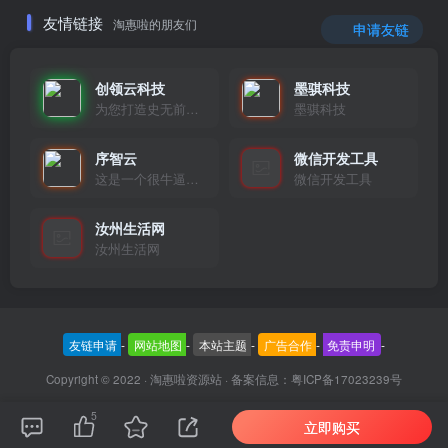
友情链接
淘惠啦的朋友们
申请友链
创领云科技
墨骐科技
为您打造史无前例的应用产品带您认识新时代产品的创新
墨骐科技
序智云
微信开发工具
这是一个很牛逼的开发者，要开发找他准行！
微信开发工具
汝州生活网
汝州生活网
友链申请
-
网站地图
-
本站主题
-
广告合作
-
免责申明
-
Copyright © 2022 ·
淘惠啦资源站
· 备案信息：
粤ICP备17023239号
5
立即购买