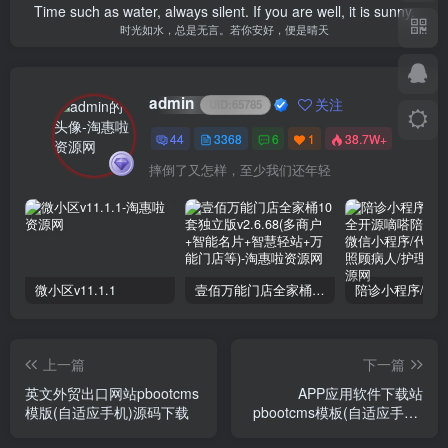
Time such as water, always silent. If you are well, it is sunny.
时光如水，总是无言。若你安好，便是晴天
admin
关注
UID:
65785
44
3368
6
1
38.7W+
摔倒了又怎样，至少我们还年轻
微小区v11.1.1
壹佰万能门店全家桶10套独立版v2.6.68(​多商户+智能名片+智慧轻站+万能门店等)
上一篇
下一篇
英文外贸出口网站pbootcms
APP应用软件下载站
模版(自适应手机)源码下载
pbootcms模板(自适应手机)
响应式手机软件