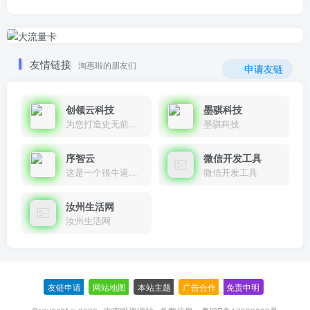
友情链接
淘惠啦的朋友们
申请友链
创领云科技
墨骐科技
为您打造史无前例的应用产品带您认识新时代产品的创新
墨骐科技
序智云
微信开发工具
这是一个很牛逼的开发者，要开发找他准行！
微信开发工具
汝州生活网
汝州生活网
友链申请
-
网站地图
-
本站主题
-
广告合作
-
免责申明
-