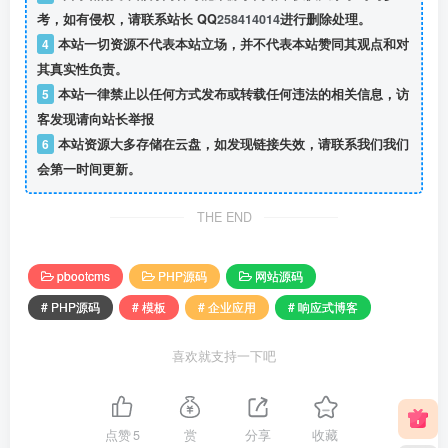
考，如有侵权，请联系站长 QQ
258414014
进行删除处理。
4
本站一切资源不代表本站立场，并不代表本站赞同其观点和对
其真实性负责。
5
本站一律禁止以任何方式发布或转载任何违法的相关信息，访
客发现请向站长举报
6
本站资源大多存储在云盘，如发现链接失效，请联系我们我们
会第一时间更新。
THE END
pbootcms
PHP源码
网站源码
# PHP源码
# 模板
# 企业应用
# 响应式博客
喜欢就支持一下吧
点赞
5
赏
分享
收藏