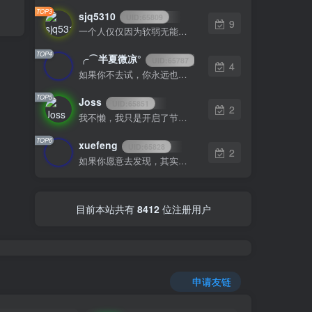
TOP3
sjq5310
UID:
65809
9
一个人仅仅因为软弱无能或优柔寡断就完全可能招致痛苦
TOP4
╭⌒半夏微凉°
UID:
65787
4
如果你不去试，你永远也不知道结果，所以去试试吧
TOP5
Joss
UID:
65851
2
我不懒，我只是开启了节能模式
TOP6
xuefeng
UID:
65828
2
如果你愿意去发现，其实每一天都很美
目前本站共有
8412
位注册用户
申请友链