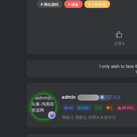
# 网站源码
# 模板
# 户外岗亭
点赞
9
I only wish to face 
admin
关注
UID:
65785
44
3367
6
1
38.6W+
我输过,我败过,但我从未放弃过