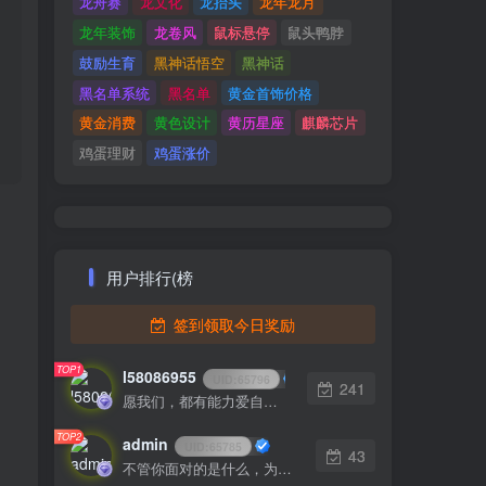
龙舟赛
龙文化
龙抬头
龙年龙月
龙年装饰
龙卷风
鼠标悬停
鼠头鸭脖
鼓励生育
黑神话悟空
黑神话
黑名单系统
黑名单
黄金首饰价格
黄金消费
黄色设计
黄历星座
麒麟芯片
鸡蛋理财
鸡蛋涨价
用户排行(榜
签到领取今日奖励
TOP1
l58086955
UID:
65796
241
愿我们，都有能力爱自己，有余力爱别人
TOP2
admin
UID:
65785
43
不管你面对的是什么，为你所爱的而奋斗都会是值得的