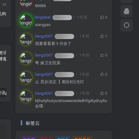
篇
66666
机构
kingideal
1年前
0
UID:
65816
xiangyao
liangzi007
1年前
1
UID:
65841
我要看看看十月份了
liangzi007
1年前
0
UID:
65841
弩 姝卫生院菜
liangzi007
1年前
0
UID:
65841
止 晃步淡定【 都应8日光灯
节能环保新闻资讯pbootcms模板(PC+WAP) 文章博客新闻
最新仿余额宝综合金融理财投资收益源码 理财系统每日返利资金投资金融带积分商城
liangzi007
1年前
0
UID:
65841
kljhuilyhiutyurstreawerardsdhtfgdtydruy5u
会哦
标签云