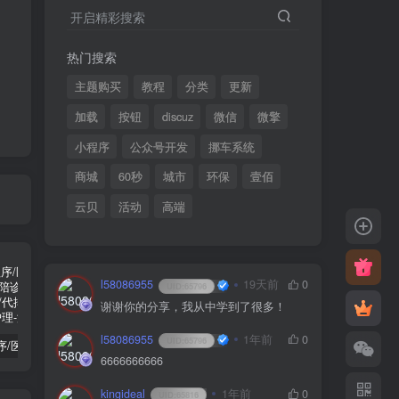
开启精彩搜索
热门搜索
主题购买
教程
分类
更新
加载
按钮
discuz
微信
微擎
小程序
公众号开发
挪车系统
商城
60秒
城市
环保
壹佰
云贝
活动
高端
l58086955
19天前
0
UID:
65796
谢谢你的分享，我从中学到了很多！
l58086955
1年前
0
UID:
65796
陪诊小程序/医院陪诊/全开源嘀嗒陪诊源码/原生微信小程序/代排队取药/照顾病人/护理
啦啦外卖v45.9至尊稳定运营独立版+App+小程序前端（头像&定位修复版）
小程序隐私协议新规开发指南
6666666666
kingideal
1年前
0
UID:
65816