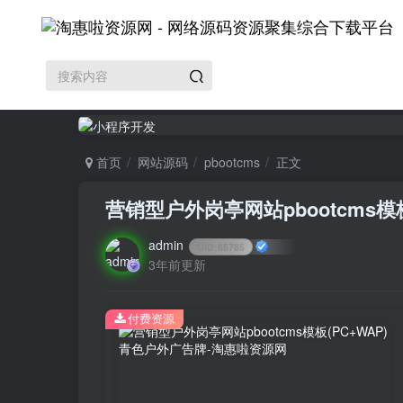
首页
网站源码
pbootcms
正文
营销型户外岗亭网站pbootcms模
admin
UID:
65785
3年前更新
付费资源