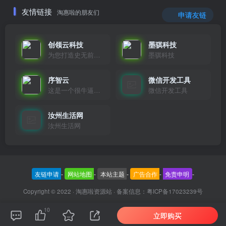
友情链接
淘惠啦的朋友们
申请友链
创领云科技
墨骐科技
为您打造史无前例的应用产品带您认识新时代产品的创新
墨骐科技
序智云
微信开发工具
这是一个很牛逼的开发者，要开发找他准行！
微信开发工具
汝州生活网
汝州生活网
友链申请
-
网站地图
-
本站主题
-
广告合作
-
免责申明
-
Copyright © 2022 ·
淘惠啦资源站
· 备案信息：
粤ICP备17023239号
10
立即购买