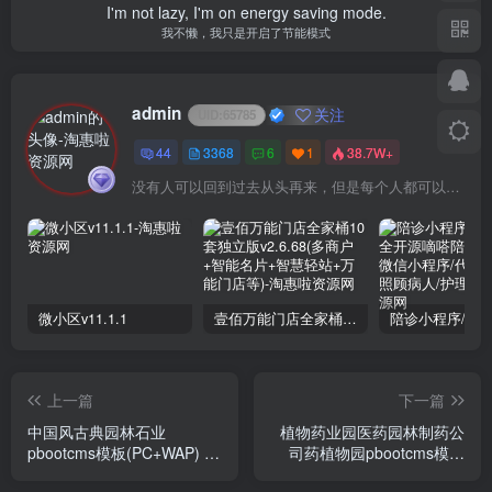
I'm not lazy, I'm on energy saving mode.
我不懒，我只是开启了节能模式
admin
关注
UID:
65785
44
3368
6
1
38.7W+
没有人可以回到过去从头再来，但是每个人都可以从今天开始，创造一个全新的结局
微小区v11.1.1
壹佰万能门店全家桶10套独立版v2.6.68(​多商户+智能名片+智慧轻站+万能门店等)
上一篇
下一篇
中国风古典园林石业
植物药业园医药园林制药公
pbootcms模板(PC+WAP) 园
司药植物园pbootcms模板
林景观假山
(自适应手机)