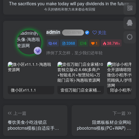
The sacrifices you make today will pay dividends in the future.
今天的牺牲和努力未来都会有回报
admin
关注
UID:
65785
44
3368
6
1
38.7W+
摔倒了又怎样，至少我们还年轻
微小区v11.1.1
壹佰万能门店全家桶10套独立版v2.6.68(​多商户+智能名片+智慧轻站+万能门店等)
上一篇
下一篇
餐饮美食小吃连锁店
阻燃板板材企业网站
pbootcms模板(自适应手机)
pbootcms模板(PC+WAP) 木
韩国料理加盟网站
材木业网站