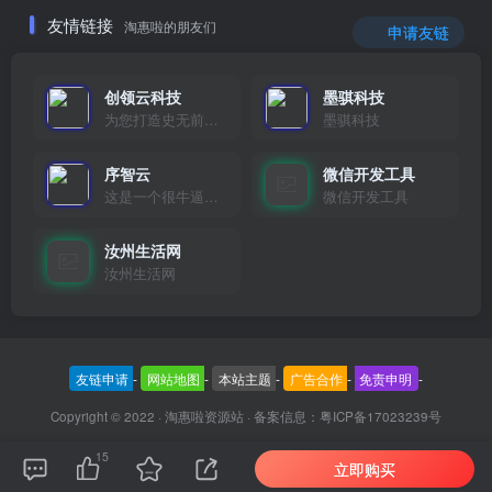
友情链接
淘惠啦的朋友们
申请友链
创领云科技
墨骐科技
为您打造史无前例的应用产品带您认识新时代产品的创新
墨骐科技
序智云
微信开发工具
这是一个很牛逼的开发者，要开发找他准行！
微信开发工具
汝州生活网
汝州生活网
友链申请
-
网站地图
-
本站主题
-
广告合作
-
免责申明
-
Copyright © 2022 ·
淘惠啦资源站
· 备案信息：
粤ICP备17023239号
15
立即购买