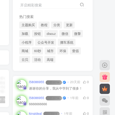
开启精彩搜索
热门搜索
主题购买
教程
分类
更新
加载
按钮
discuz
微信
微擎
小程序
公众号开发
挪车系统
商城
60秒
城市
环保
壹佰
云贝
活动
高端
l58086955
20天前
0
UID:
65796
谢谢你的分享，我从中学到了很多！
l58086955
1年前
0
UID:
65796
陪诊小程序/医院陪诊/全开源嘀嗒陪诊源码/原生微信小程序/代排队取药/照顾病人/护理
啦啦外卖v45.9至尊稳定运营独立版+App+小程序前端（头像&定位修复版）
小程序隐私协议新规开发指南
6666666666
kingideal
1年前
0
UID:
65816