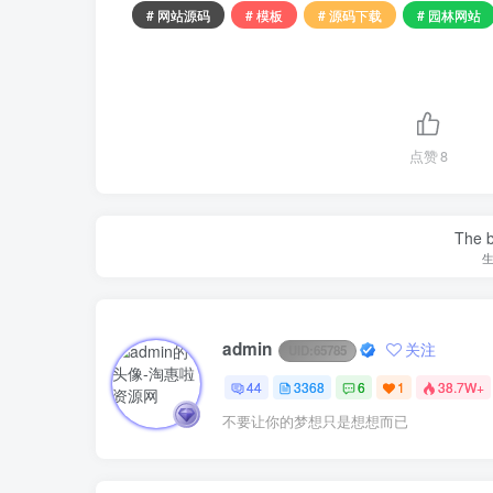
# 网站源码
# 模板
# 源码下载
# 园林网站
点赞
8
The be
admin
关注
UID:
65785
44
3368
6
1
38.7W+
不要让你的梦想只是想想而已