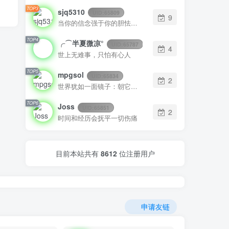
TOP3
sjq5310
UID:
65809
9
当你的信念强于你的胆怯时，你就可以将梦想变为现实了
TOP4
╭⌒半夏微凉°
UID:
65787
4
世上无难事，只怕有心人
TOP5
mpgsol
UID:
65834
2
世界犹如一面镜子：朝它皱眉它就朝你皱眉，朝它微笑它也吵你微笑
TOP6
Joss
UID:
65851
2
时间和经历会抚平一切伤痛
目前本站共有
8612
位注册用户
申请友链