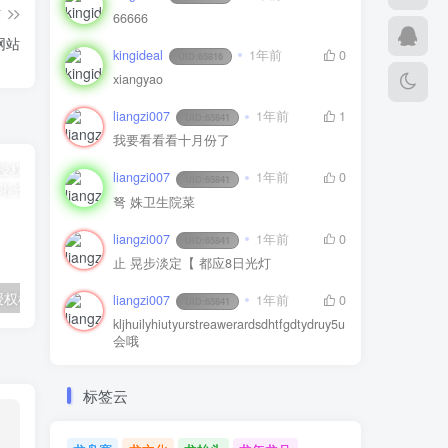
篇
66666
网站
kingideal
1年前
0
UID:
65816
xiangyao
liangzi007
1年前
1
UID:
65841
我要看看看十月份了
liangzi007
1年前
0
UID:
65841
弩 姝卫生院菜
liangzi007
1年前
0
UID:
65841
止 晃步淡定【 都应8日光灯
资源哟正版无授权模版源码（含搭建教程）
最新全开源版本 网站自助广告投放系统源码
liangzi007
1年前
0
UID:
65841
kljhuilyhiutyurstreawerardsdhtfgdtydruy5u
会哦
标签云