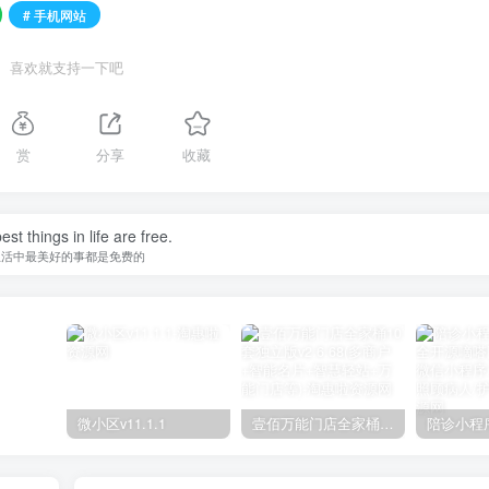
# 手机网站
喜欢就支持一下吧
赏
分享
收藏
st things in life are free.
生活中最美好的事都是免费的
微小区v11.1.1
壹佰万能门店全家桶10套独立版v2.6.68(​多商户+智能名片+智慧轻站+万能门店等)