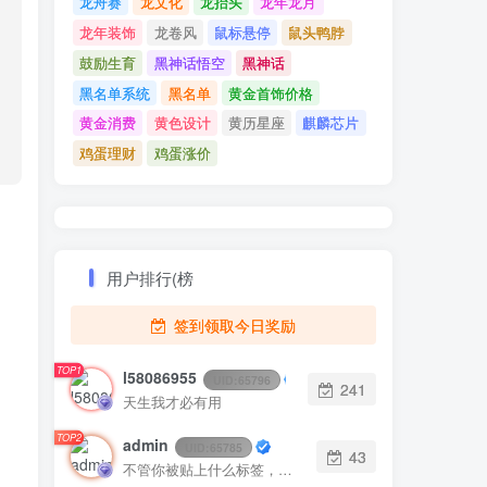
龙舟赛
龙文化
龙抬头
龙年龙月
龙年装饰
龙卷风
鼠标悬停
鼠头鸭脖
鼓励生育
黑神话悟空
黑神话
黑名单系统
黑名单
黄金首饰价格
黄金消费
黄色设计
黄历星座
麒麟芯片
鸡蛋理财
鸡蛋涨价
用户排行(榜
签到领取今日奖励
TOP1
l58086955
UID:
65796
241
天生我才必有用
TOP2
admin
UID:
65785
43
不管你被贴上什么标签，只有你才能定义你自己