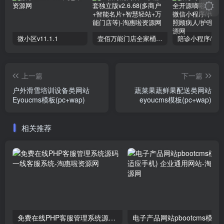
微小区v11.1.1
壹佰万能门店全家桶10套独立版v2.6.68(​多商户+智能名片+智慧轻站+万能门店等)
上一篇
下一篇
户外滑雪培训设备类网站
蔬菜果蔬鲜果配送类网站
Eyoucms模板(pc+wap)
eyoucms模板(pc+wap)
相关推荐
免费在线PHP客服管理系统源码一线客服系统
电子产品网站pb