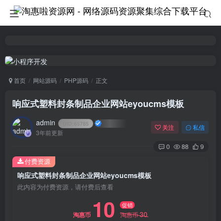
首页
网站源码
PHP源码
正文
响应式塑料封条制品企业网站eyoucms模板
admin
UID:
65785
关注
私信
3年前更新
0
88
9
付费资源
响应式塑料封条制品企业网站eyoucms模板
此内容为付费资源，请付费后查看
10
促销
30
淘惠币
淘惠币