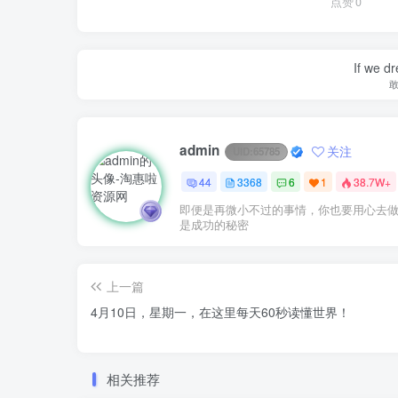
点赞
0
If we dr
admin
关注
UID:
65785
44
3368
6
1
38.7W+
即便是再微小不过的事情，你也要用心去
是成功的秘密
上一篇
4月10日，星期一，在这里每天60秒读懂世界！
相关推荐