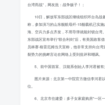
台湾而战"，网友批：战争贩子！；
10日，解放军东部战区继续组织环台岛战备
称，参加演习的山东舰航母歼-15舰载机已实
海、空兵力多点齐发，不用导弹就能封锁台湾。
东部战区宣布举行“联合利剑”后，有美国政客
员林赛·格雷厄姆当天宣称，他非常支持向台湾派
裂势力的挑衅言论在网络上受到批评和嘲讽。
5、前中国首富、汉能系创始人李河君被有
图片来源：北京第一中院官方微信李河君以1
位。
6、北京市住建委：多子女家庭购房"一区