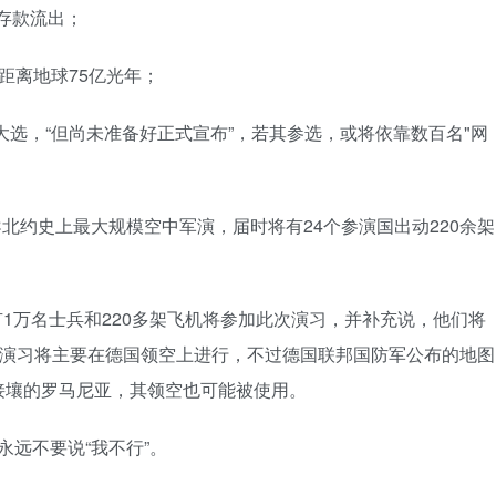
的存款流出；
，距离地球75亿光年；
国大选，“但尚未准备好正式宣布”，若其参选，或将依靠数百名"网
主导北约史上最大规模空中军演，届时将有24个参演国出动220余架
1万名士兵和220多架飞机将参加此次演习，并补充说，他们将
，演习将主要在德国领空上进行，不过德国联邦国防军公布的地图
接壤的罗马尼亚，其领空也可能被使用。
永远不要说“我不行”。