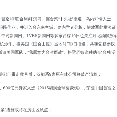
警巡和“联合利剑”演习。据台湾“中央社”报道，岛内知情人士
施起降作业，并进入台东南空域。岛内学者分析，解放军此举验证
中时新闻网、TVBS新闻网等多家台媒10日也关注到此消解放
借机炒作。据美国《国会山报》当地时间9日报道，共和党籍参议
遣美国军队，“我愿意为台湾而战”。格雷厄姆这种助长“台独”分
关部门带走数月后，汉能系9家原主体公司将破产清算；
600亿元身家入选《2015胡润全球富豪榜》，荣登中国首富之
一策"措施或将在房山区试点；