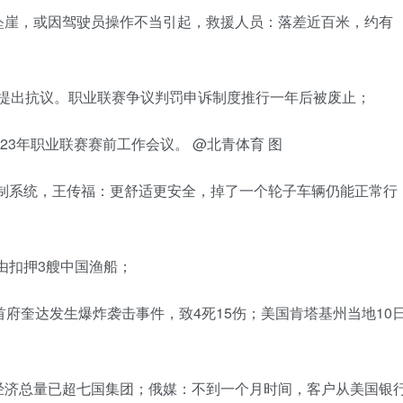
坠崖，或因驾驶员操作不当引起，救援人员：落差近百米，约有
罚提出抗议。职业联赛争议判罚申诉制度推行一年后被废止；
3年职业联赛赛前工作会议。 @北青体育 图
身控制系统，王传福：更舒适更安全，掉了一个轮子车辆仍能正常行
为由扣押3艘中国渔船；
首府奎达发生爆炸袭击事件，致4死15伤；美国肯塔基州当地10
经济总量已超七国集团；俄媒：不到一个月时间，客户从美国银