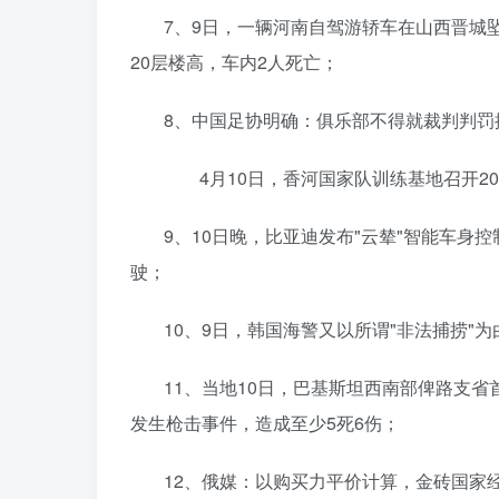
7、9日，一辆河南自驾游轿车在山西晋城
20层楼高，车内2人死亡；
8、中国足协明确：俱乐部不得就裁判判
4月10日，香河国家队训练基地召开202
9、10日晚，比亚迪发布"云辇"智能车
驶；
10、9日，韩国海警又以所谓"非法捕捞"
11、当地10日，巴基斯坦西南部俾路支省
发生枪击事件，造成至少5死6伤；
12、俄媒：以购买力平价计算，金砖国家