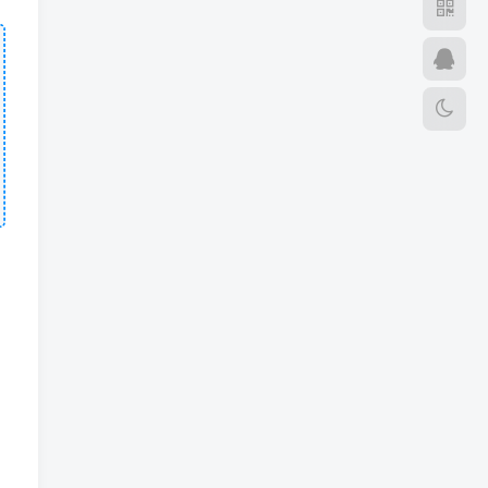
TOP1
l58086955
UID:
65796
241
有时候，一点微不足道的肯定，对我却意义非凡
TOP2
admin
UID:
65785
43
世界犹如一面镜子：朝它皱眉它就朝你皱眉，朝它微笑它也吵你微笑
TOP3
sjq5310
UID:
65809
9
照亮前方的路，路就会被找到
TOP4
╭⌒半夏微凉°
UID:
65787
4
人最好的朋友是自己的十个手指
TOP5
Joss
UID:
65851
2
伤痛会改变一个人，但爱最终总会让你找回最初的自己
TOP6
xuefeng
UID:
65828
2
不要找失败的借口，去追成功的理由
8612