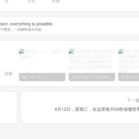
赏
分享
收藏
eam, everything is possible.
敢于梦想，一切都将成为可能
做。这就
微小区v11.1.1
壹佰万能门店全家桶10套独立版v2.6.68(​多商户+智能名片+智慧轻站+万能门店等)
下一
4月12日，星期三，在这里每天60秒读懂世