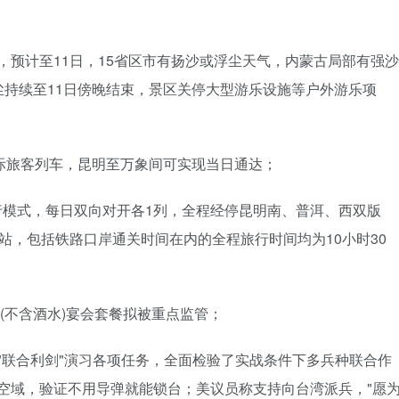
，预计至11日，15省区市有扬沙或浮尘天气，内蒙古局部有强沙
持续至11日傍晚结束，景区关停大型游乐设施等户外游乐项
国际旅客列车，昆明至万象间可实现当日通达；
行模式，每日双向对开各1列，全程经停昆明南、普洱、西双版
站，包括铁路口岸通关时间在内的全程旅行时间均为10小时30
上(不含酒水)宴会套餐拟被重点监管；
"联合利剑"演习各项任务，全面检验了实战条件下多兵种联合作
南空域，验证不用导弹就能锁台；美议员称支持向台湾派兵，"愿