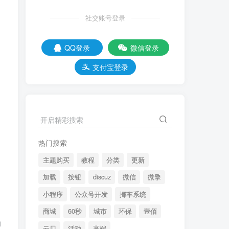
社交账号登录
登录
注册
QQ登录
微信登录
社交账号登录
支付宝登录
QQ登录
微信登录
支付宝登录
开启精彩搜索
热门搜索
主题购买
教程
分类
更新
加载
按钮
discuz
微信
微擎
小程序
公众号开发
挪车系统
下午咯
商城
60秒
城市
环保
壹佰
为
07:21:46
下午的时光如此宝
云贝
活动
高端