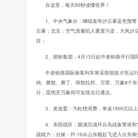
在这里，每天60秒读懂世界！
1、中央气象台：继续发布沙尘暴蓝色预警
尘暴；北京：空气质量陷入重度污染，大风沙尘
目；
2、国铁集团：4月13日起中老铁路开行
中老铁路国际旅客列车将采取朝发夕至运
纳、磨憨、磨丁、琅勃拉邦、万荣、万象8个车
分，昆明至万象间可实现当日通达。
3、发改委：为杜绝浪费，单桌1500元以
4、东部战区：圆满完成环台岛战备警巡和
战能力；台媒：歼-15从山东舰起飞进入台东