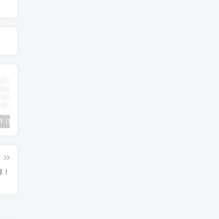
陪诊小程序/医院陪诊/全开源嘀嗒陪诊源码/原生微信小程序/代排队取药/照顾病人/护理
啦啦外卖v45.9至尊稳定运营独立版+App+小程序前端（头像&定位修复版）
小程序隐私协议新规开发指南
篇
界！