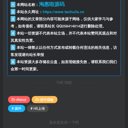
淘惠啦源码
1
本网站名称：
2
本站永久网址：
https://www.taohuila.cn
3
本网站的文章部分内容可能来源于网络，仅供大家学习与参
考，如有侵权，请联系站长 QQ
258414014
进行删除处理。
4
本站一切资源不代表本站立场，并不代表本站赞同其观点和对
其真实性负责。
5
本站一律禁止以任何方式发布或转载任何违法的相关信息，访
客发现请向站长举报
6
本站资源大多存储在云盘，如发现链接失效，请联系我们我们
会第一时间更新。
THE END
discuz
插件模板
# 插件
# H5上传
喜欢就支持一下吧