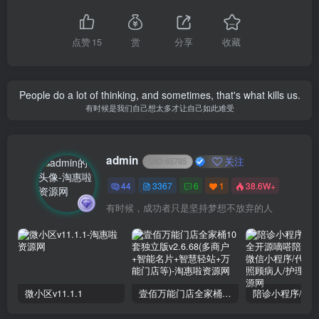
点赞
15
赏
分享
收藏
People do a lot of thinking, and sometimes, that's what kills us.
有时候是我们自己想太多才让自己如此难受
admin
关注
UID:
65785
44
3367
6
1
38.6W+
有时候，成功者只是坚持梦想不放弃的人
微小区v11.1.1
壹佰万能门店全家桶10套独立版v2.6.68(​多商户+智能名片+智慧轻站+万能门店等)