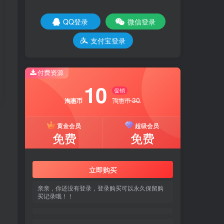
QQ登录
微信登录
登录
注册
支付宝登录
社交账号登录
付费资源
QQ登录
微信登录
10
促销
支付宝登录
30
淘惠币
淘惠币
黄金会员
超级会员
免费
免费
立即购买
亲亲，你还没有登录，登录购买可以永久保留购
买记录哦！！
凌晨了
16:59:47
凌晨的曙光即将来