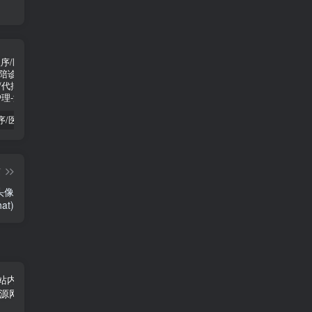
陪诊小程序/医院陪诊/全开源嘀嗒陪诊源码/原生微信小程序/代排队取药/照顾病人/护理
啦啦外卖v45.9至尊稳定运营独立版+App+小程序前端（头像&定位修复版）
小程序隐私协议新规开发指南
篇
头像
at)
TOP1
l58086955
UID:
65796
241
心灵最高尚的人也总是最勇敢的人