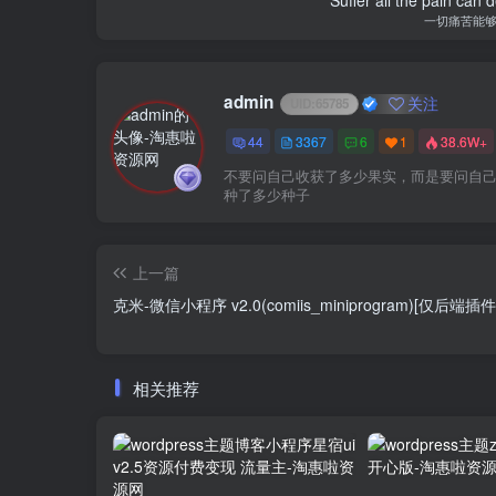
一切痛苦能
admin
关注
UID:
65785
44
3367
6
1
38.6W+
不要问自己收获了多少果实，而是要问自
种了多少种子
上一篇
克米-微信小程序 v2.0(comiis_miniprogram)[仅后端插件
相关推荐