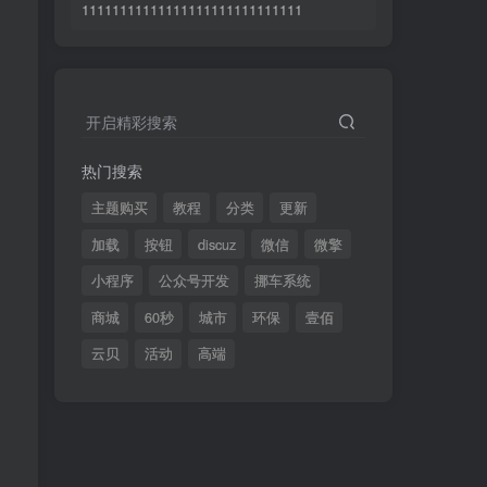
11111111111111111111111111111
临，愿你的希望也随
之点亮。
开启精彩搜索
10
促销
30
淘惠币
淘惠币
热门搜索
主题购买
教程
分类
更新
黄金会员
超级会员
免费
免费
加载
按钮
discuz
微信
微擎
小程序
公众号开发
挪车系统
商城
60秒
城市
环保
壹佰
立即购买
云贝
活动
高端
亲亲，你还没有登录，登录购买可以永久保留购
买记录哦！！
11111111111111111111111111111