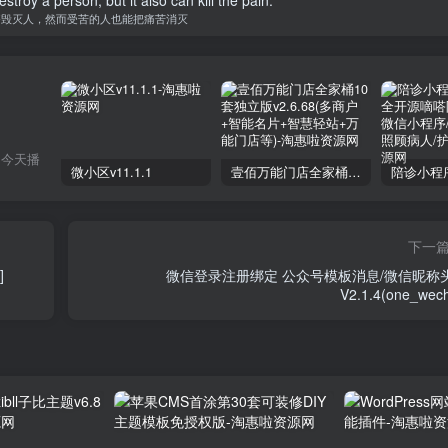
够毁灭人，然而受苦的人也能把痛苦消灭
己今天播
微小区v11.1.1
壹佰万能门店全家桶10套独立版v2.6.68(​多商户+智能名片+智慧轻站+万能门店等)
下一
]
微信登录注册绑定 公众号模板消息/微信昵称
V2.1.4(one_wech