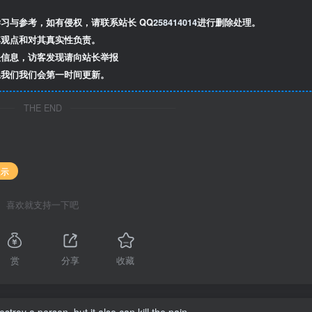
习与参考，如有侵权，请联系站长 QQ
258414014
进行删除处理。
观点和对其真实性负责。
信息，访客发现请向站长举报
我们我们会第一时间更新。
THE END
展示
喜欢就支持一下吧
赏
分享
收藏
estroy a person, but it also can kill the pain.