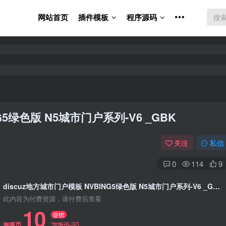
网站首页
插件模板
程序源码
G5绿色版 N5城市门户系列-V6 _GBK
关注
私信
0
114
9
discuz地方城市门户模板 NVBING5绿色版 N5城市门户系列-V6 _GBK
此内容为付费资源，请付费后查看
10
促销
30
淘惠币
淘惠币