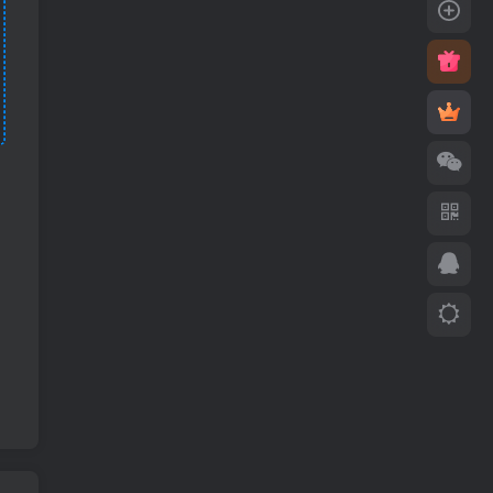
6666666666
kingideal
1年前
0
UID:
65816
66666
kingideal
1年前
0
UID:
65816
xiangyao
liangzi007
1年前
1
UID:
65841
我要看看看十月份了
liangzi007
1年前
0
UID:
65841
弩 姝卫生院菜
liangzi007
1年前
0
UID:
65841
止 晃步淡定【 都应8日光灯
liangzi007
1年前
0
UID:
65841
kljhuilyhiutyurstreawerardsdhtfgdtydruy5u
会哦