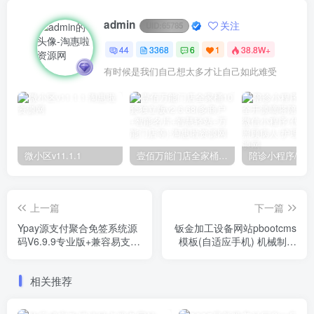
admin
关注
UID:
65785
44
3368
6
1
38.8W+
有时候是我们自己想太多才让自己如此难受
微小区v11.1.1
壹佰万能门店全家桶10套独立版v2.6.68(​多商户+智能名片+智慧轻站+万能门店等)
上一篇
下一篇
Ypay源支付聚合免签系统源
钣金加工设备网站pbootcms
码V6.9.9专业版+兼容易支付
模板(自适应手机) 机械制造
和码支付API
检测网站
相关推荐