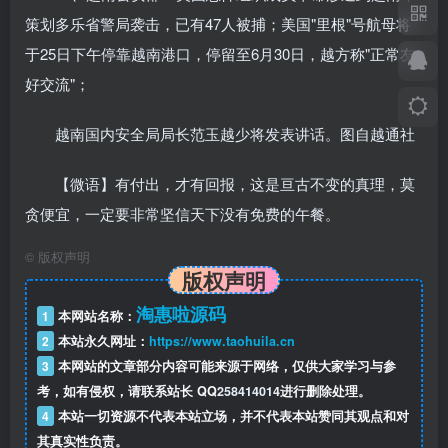
策划多乐省警局袭击，已有47人被捕；美国"里根"号航母将
于25日下午停靠越南港口，停留至6月30日，越方称"正常友
好交流"；
越南国内安全局局长范玉越少将发表讲话。图自越通社
【微语】有付出，才有回报，这是亘古不变的真理，莫
贪便宜，一定要非常坚信天下没有免费的午餐。
©
版权声明
版权声明
淘惠啦源码
1
本网站名称：
2
本站永久网址：
https://www.taohuila.cn
3
本网站的文章部分内容可能来源于网络，仅供大家学习与参
考，如有侵权，请联系站长 QQ
258414014
进行删除处理。
4
本站一切资源不代表本站立场，并不代表本站赞同其观点和对
其真实性负责。