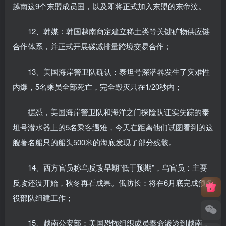
越南这9个东盟成员国，以及即将正式加入东盟的东帝汶。
12、韩媒：韩国越南商定建立稀土类等关键矿物供应链
合作体系，并正式开展碳减排量跨境交易合作；
13、美国海岸警卫队确认：泰坦号深潜器发生了灾难性
内爆，5名乘员全部死亡，完全毁灭只在1/20秒内；
据悉，美国海岸警卫队和海洋之门探险队证实失踪的泰
坦号潜水器上的5名乘客遇难，今天在距离他们试图看到的这
艘著名船只的船头500米的海底发现了部分残骸。
14、西方官员称乌反攻早期"低于预期"，乌官员：主要
反攻还没开始，秋冬再看成果。俄防长：将在6月底完成预备
役部队组建工作；
15、越南公安部：美国恐怖组织成员奉命渗透到越南，