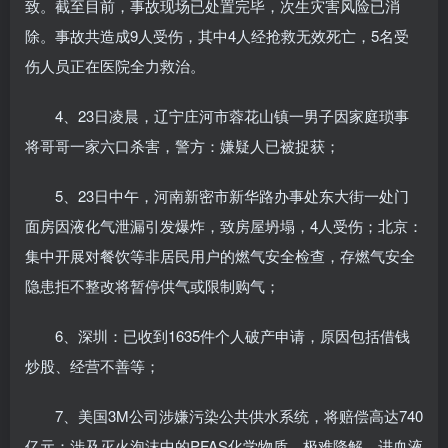
致。截至目前，事故现场已处置完毕，次生灾害风险已消
除。事故共造成9人受伤，其中4人经抢救无效死亡，5名受
伤人员正在医院全力救治。
4、23日凌晨，辽宁庄河市蓉花山镇一男子因家庭琐事
将哥哥一家六口杀害，警方：嫌疑人已被捉获；
5、23日中午，河南新密市新华路办事处东大街一处门
面房因液化气泄漏引发爆炸，致房屋坍塌，4人受伤；北京：
集中开展对餐饮等非居民用户的燃气安全检查，存燃气安全
隐患拒不整改将暂停供气或限制购气；
6、深圳：已收到1635件个人破产申请，原因包括借钱
炒股、经营不善等；
7、美国3M公司涉嫌污染公共供水系统，将赔偿高达740
亿元：涉及灭火泡沫中的PFAS化学物质，极难降解，进血液