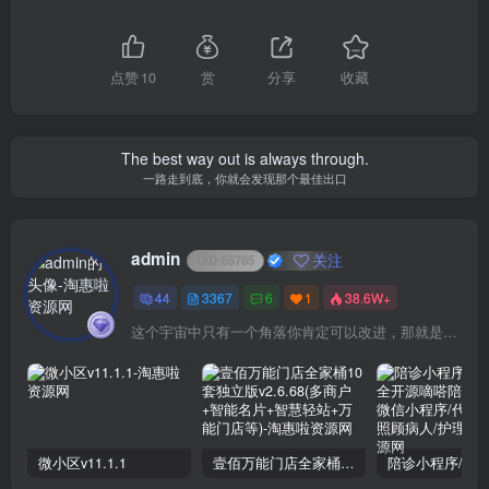
点赞
10
赏
分享
收藏
The best way out is always through.
一路走到底，你就会发现那个最佳出口
admin
关注
UID:
65785
44
3367
6
1
38.6W+
这个宇宙中只有一个角落你肯定可以改进，那就是你自己
微小区v11.1.1
壹佰万能门店全家桶10套独立版v2.6.68(​多商户+智能名片+智慧轻站+万能门店等)