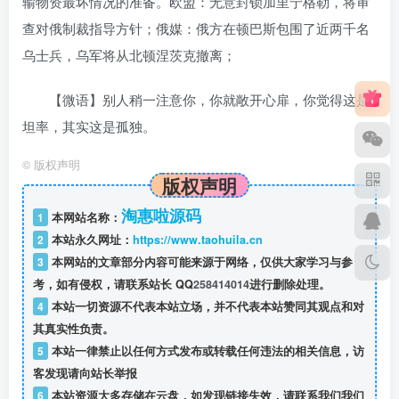
输物资最坏情况的准备。欧盟：无意封锁加里宁格勒，将审
查对俄制裁指导方针；俄媒：俄方在顿巴斯包围了近两千名
乌士兵，乌军将从北顿涅茨克撤离；
【微语】别人稍一注意你，你就敞开心扉，你觉得这是
坦率，其实这是孤独。
©
版权声明
版权声明
淘惠啦源码
1
本网站名称：
2
本站永久网址：
https://www.taohuila.cn
3
本网站的文章部分内容可能来源于网络，仅供大家学习与参
考，如有侵权，请联系站长 QQ
258414014
进行删除处理。
4
本站一切资源不代表本站立场，并不代表本站赞同其观点和对
其真实性负责。
5
本站一律禁止以任何方式发布或转载任何违法的相关信息，访
客发现请向站长举报
6
本站资源大多存储在云盘，如发现链接失效，请联系我们我们