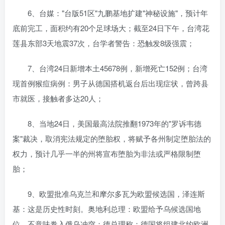
6、台媒："台版51区"九鹏基地扩建"神秘设施"，预计年
底前完工，面积约有20个足球场大；截至24日下午，台湾花
莲县东部3天地震37次，台学者警告：恐触发8级强震；
7、台湾24日新增本土45678例，新增死亡152例；台湾
现首例猴痘病例：男子从德国搭机返台后出现症状，曾跨县
市就医，接触者多达20人；
8、当地24日，美国最高法院推翻1973年的"罗诉韦德
案"裁决，取消宪法规定的堕胎权，将赋予各州制定堕胎法的
权力，预计几乎一半的州将宣布堕胎为非法或严格限制堕
胎；
9、欧盟批准乌克兰和摩尔多瓦为欧盟候选国，泽连斯
基：这是历史性时刻。奥地利总理：欧盟给予乌候选国地
位，不意味卷入俄乌冲突；德总理称：德国将组建北约欧洲