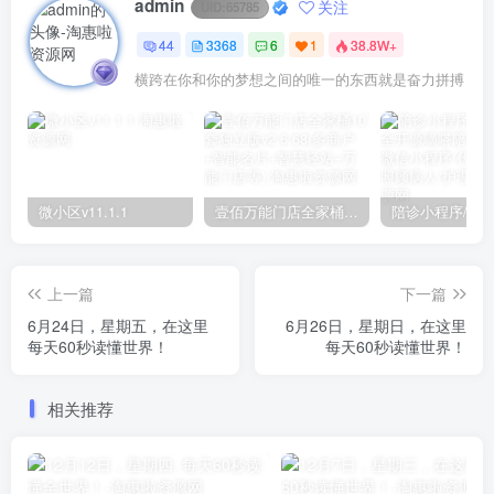
admin
关注
UID:
65785
44
3368
6
1
38.8W+
横跨在你和你的梦想之间的唯一的东西就是奋力拼搏
微小区v11.1.1
壹佰万能门店全家桶10套独立版v2.6.68(​多商户+智能名片+智慧轻站+万能门店等)
上一篇
下一篇
6月24日，星期五，在这里
6月26日，星期日，在这里
每天60秒读懂世界！
每天60秒读懂世界！
相关推荐