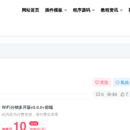
网站首页
插件模板
程序源码
教程资讯
关注
私信
0
84
7
WiFi分销多开版v5.0.0+前端
此内容为付费资源，请付费后查看
10
促销
30
淘惠币
淘惠币