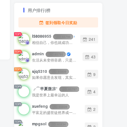
用户排行(榜
签到领取今日奖励
TOP1
l58086955
UID:
65796
241
相信自己，你也就成功了一半
TOP2
admin
UID:
65785
43
生活从未变得容易，只是我们变得更加坚强
TOP3
sjq5310
UID:
65809
9
如果你愿意去发现，其实每一天都很美
TOP4
╭⌒半夏微凉°
UID:
65787
4
我是世界上最幸运的人
TOP5
xuefeng
UID:
65828
2
平富足的盛世徒然养成一批懦夫，困苦永远是坚强之母
TOP6
mpgsol
UID:
65834
2