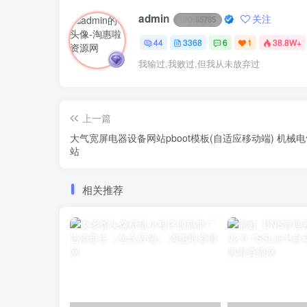
admin
关注
UID:
65785
44
3368
6
1
38.8W+
我输过,我败过,但我从未放弃过
上一篇
大气宽屏电器设备网站pboot模板(自适应移动端) 机械
站
相关推荐