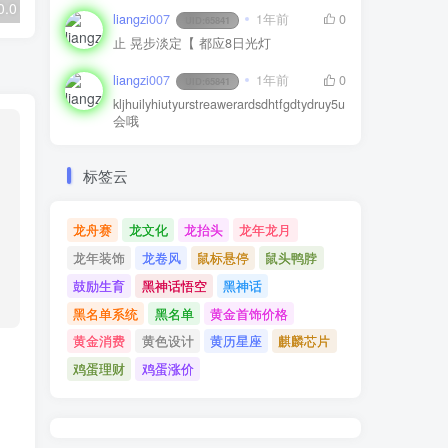
星河留言板V2.0.0 全新超多给力功能
「自适应手机端」响应式少儿专业教育培训网站模板
liangzi007
1年前
0
UID:
65841
止 晃步淡定【 都应8日光灯
liangzi007
1年前
0
UID:
65841
kljhuilyhiutyurstreawerardsdhtfgdtydruy5u
会哦
标签云
龙舟赛
龙文化
龙抬头
龙年龙月
龙年装饰
龙卷风
鼠标悬停
鼠头鸭脖
鼓励生育
黑神话悟空
黑神话
黑名单系统
黑名单
黄金首饰价格
黄金消费
黄色设计
黄历星座
麒麟芯片
鸡蛋理财
鸡蛋涨价