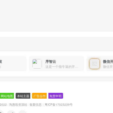
技
序智云
微信
技
这是一个很牛逼的开发者，要开发找他准行！
微信开
网站地图
-
本站主题
-
广告合作
-
免责申明
-
 2022 ·
淘惠啦资源站
· 备案信息：
粤ICP备17023239号