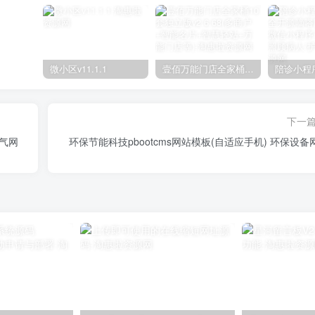
微小区v11.1.1
壹佰万能门店全家桶10套独立版v2.6.68(​多商户+智能名片+智慧轻站+万能门店等)
下一
电气网
环保节能科技pbootcms网站模板(自适应手机) 环保设备