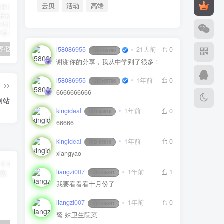
云贝
活动
高端
陪诊小程序/医院陪诊/全开源嘀嗒陪诊源码/原生微信小程序/代排队取药/照顾病人/护理
啦啦外卖v45.9至尊稳定运营独立版+App+小程序前端（头像&定位修复版）
小程序隐私协议新规开发指南
l58086955
21天前
0
UID:
65796
谢谢你的分享，我从中学到了很多！
l58086955
1年前
0
UID:
65796
篇
6666666666
网站
kingideal
1年前
0
UID:
65816
66666
kingideal
1年前
0
UID:
65816
xiangyao
liangzi007
1年前
1
UID:
65841
我要看看看十月份了
liangzi007
1年前
0
UID:
65841
弩 姝卫生院菜