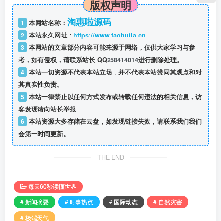
版权声明
淘惠啦源码
1
本网站名称：
2
本站永久网址：
https://www.taohuila.cn
3
本网站的文章部分内容可能来源于网络，仅供大家学习与参
考，如有侵权，请联系站长 QQ
258414014
进行删除处理。
4
本站一切资源不代表本站立场，并不代表本站赞同其观点和对
其真实性负责。
5
本站一律禁止以任何方式发布或转载任何违法的相关信息，访
客发现请向站长举报
6
本站资源大多存储在云盘，如发现链接失效，请联系我们我们
会第一时间更新。
THE END
每天60秒读懂世界
# 新闻摘要
# 时事热点
# 国际动态
# 自然灾害
# 极端天气