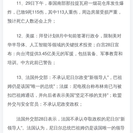
11、29日下午，泰国南部那拉提瓦府一烟花仓库发生爆
炸，已致9死115伤，其中113人重伤，周边房屋受损严重，
预计死亡人数还会上升；
12、美媒：拜登计划8月中旬前签署行政令，限制美对
华半导体、人工智能等领域的关键技术投资；白宫28日宣
布：向台湾提供3.45亿美元的军援，包括装备、军事教育和
培训。中方此前已警告；
13、法国外交部：不承认尼日尔政变"新领导人"，巴祖
姆仍是该国"唯一的总统"；法媒：尼电视台称布林肯已与被
扣巴祖姆通话，并向后者表示美国"坚定不移的支持"；欧盟
外交与安全官员：不承认尼政变政权；
法国外交部28日表示，法国不承认夺取政权的尼日尔“新
领导人”。法国认为，尼日尔总统巴祖姆仍是该国唯一的领导