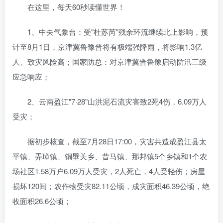
在这里，每天60秒读懂世界！
1、中央气象台：受"杜苏芮"残余环流继续北上影响，预
计至8月1日，京津冀鲁豫晋将有极端强降雨，将影响1.3亿
人、致灾风险高；国家防总：对京津冀晋鲁豫启动防汛三级
应急响应；
2、云南盈江"7·28"山洪泥石流灾害致2死4伤，6.09万人
受灾；
据初步核查，截至7月28日17:00，灾害共造成盈江县太
平镇、弄璋镇、铜壁关乡、昔马镇、那邦镇5个乡镇和1个农
场社区1.58万户6.09万人受灾，2人死亡，4人受轻伤；房屋
损坏120间；农作物受灾82.11公顷，成灾面积46.39公顷，绝
收面积26.6公顷；