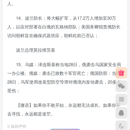
人。
14、波兰防长：将大幅扩军，从17.2万人增加至30万
人，以应对部署在白俄的瓦格纳部队；美国务卿指责俄防长
访问朝鲜旨在确保武器供应，朝鲜此前已否认；
波兰总理莫拉维茨基
15、乌媒：泽连斯基称当地28日，俄袭击乌国家安全局
一办公楼。俄媒：袭击已致数十军官死亡；俄国防部：当地
28日，乌军使用改装型防空导弹对俄境内发动袭击，20多人
受伤；
【微语】如果你不敢开始，永远都无法成长。如果你不
去寻找，永远都是迷茫。
©
版权声明