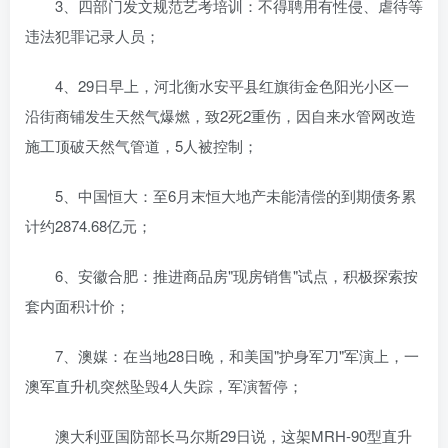
3、四部门发文规范艺考培训：不得聘用有性侵、虐待等
违法犯罪记录人员；
4、29日早上，河北衡水安平县红旗街金色阳光小区一
沿街商铺发生天然气爆燃，致2死2重伤，因自来水管网改造
施工顶破天然气管道，5人被控制；
5、中国恒大：至6月末恒大地产未能清偿的到期债务累
计约2874.68亿元；
6、安徽合肥：推进商品房"现房销售"试点，积极探索按
套内面积计价；
7、澳媒：在当地28日晚，和美国"护身军刀"军演上，一
澳军直升机突然坠毁4人失踪，军演暂停；
澳大利亚国防部长马尔斯29日说，这架MRH-90型直升