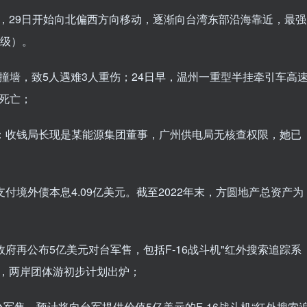
徊，29日开始向北偏西方向移动，逐渐向台湾东部沿海靠近，最强
6级）。
撞墙，致5人遇难3人重伤；24日早，温州一重型半挂牵引车高
死亡；
声：收钱局长现是某能源集团董事，广州供电局无核查权限，她已
付境外债本息4.09亿美元。截至2022年末，方圆地产总资产为
政府再公布5亿美元对台军售，包括F-16战斗机"红外搜索追踪系
光，两岸团体游初步计划出炉；
军售，预计将向台军提供价值5亿美元的F-16战斗机“红外搜索