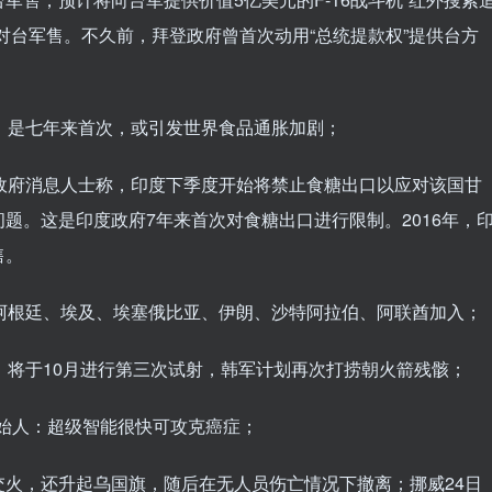
对台军售。不久前，拜登政府曾首次动用“总统提款权”提供台方
口，是七年来首次，或引发世界食品通胀加剧；
度政府消息人士称，印度下季度开始将禁止食糖出口以应对该国甘
题。这是印度政府7年来首次对食糖出口进行限制。2016年，
售。
：阿根廷、埃及、埃塞俄比亚、伊朗、沙特阿拉伯、阿联酋加入；
败，将于10月进行第三次试射，韩军计划再次打捞朝火箭残骸；
，创始人：超级智能很快可攻克癌症；
交火，还升起乌国旗，随后在无人员伤亡情况下撤离；挪威24日