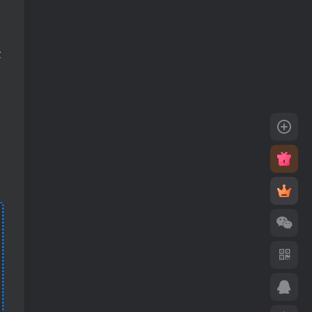
会哦
金
，