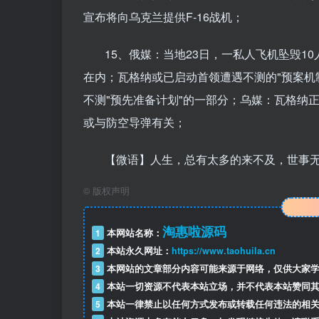
宣布将向乌克兰提供F-16战机；
15、俄媒：当地23日，一私人飞机坠毁1
在内；瓦格纳或已启动首领遭遇不测的"预案机
不测"预先准备计划"的一部分；乌媒：瓦格纳
或与防空导弹有关；
【微语】人生，总有太多的来不及，世事
©
版权声明
淘惠啦源码
1
本网站名称：
2
本站永久网址：
https://www.taohuila.cn
3
本网站的文章部分内容可能来源于网络，仅供大家学
4
本站一切资源不代表本站立场，并不代表本站赞同其
5
本站一律禁止以任何方式发布或转载任何违法的相关