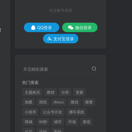
社交账号登录
登录
注册
QQ登录
微信登录
食
社交账号登录
支付宝登录
QQ登录
微信登录
支付宝登录
开启精彩搜索
热门搜索
主题购买
教程
分类
更新
加载
按钮
discuz
微信
微擎
小程序
公众号开发
挪车系统
凌晨了
商城
60秒
城市
环保
壹佰
17:15:24
凌晨的星辰闪烁着祝
云贝
活动
高端