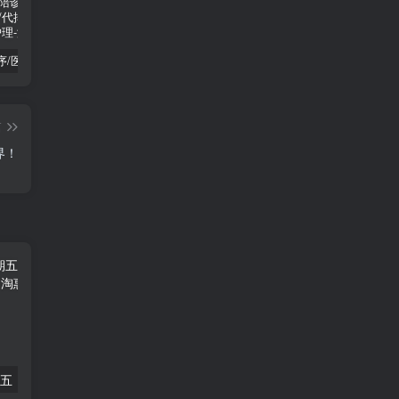
陪诊小程序/医院陪诊/全开源嘀嗒陪诊源码/原生微信小程序/代排队取药/照顾病人/护理
啦啦外卖v45.9至尊稳定运营独立版+App+小程序前端（头像&定位修复版）
小程序隐私协议新规开发指南
篇
界！
4月21日，星期五，在这里每天60秒读懂世界！
3月19日，星期日，在这里每天60秒读懂世界！