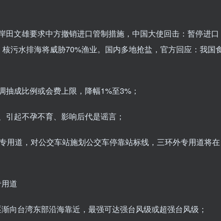
；岸田文雄要求中方撤销进口管制措施，中国大使回击：暂停进口
核污水排海将威胁70%渔业。国内多地抢盐，官方回应：我国
；
调抽成比例或会费上限，降幅1%至3%；
、引起不孕不育、影响后代是谣言；
交专用道，对公交车站施划公交车停靠站标线，三环外专用道将在
专用道
始逐渐向台湾东部沿海靠近，最强可达强台风级或超强台风级；