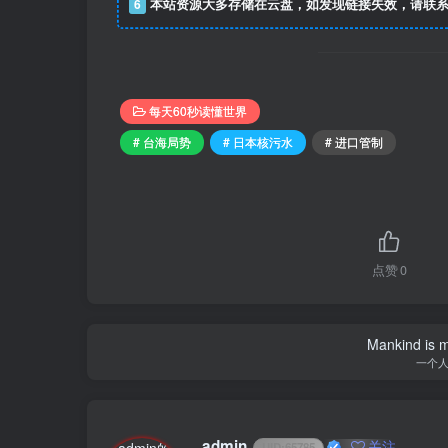
6
本站资源大多存储在云盘，如发现链接失效，请联系
每天60秒读懂世界
# 台海局势
# 日本核污水
# 进口管制
点赞
0
Mankind is ma
一个
admin
关注
UID:
65785