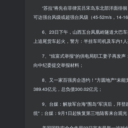
“苏拉”将先在菲律宾吕宋岛东北部洋面徘
可达强台风级或超强台风级（45-52m/s，14-1
6、23日下午，山西五台凤凰岭隧道大巴车
上追尾货车起火，警方：半挂车司机及车内1人
7、"炫富式举报"的供电局职工妻子再发
向中纪委提交举报材料；
8、又一家百强房企违约！"方圆地产"未能支
389.43亿元，总负债300.02亿元；
9、台媒：解放军台海"围岛"军演后，拜登
统"；台媒：9月1日起恢复第三地陆客来台观
美国国防安全合作局23日宣布最新一波对台