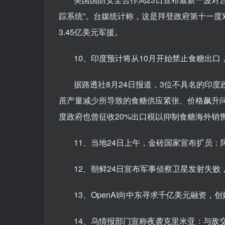
踪系统”。台媒统计称，这是拜登政府第十一度
3.45亿美元军援。
10、印度预计将从10月开始禁止食糖出
据路透社8月24日报道，3位不具名的印
蔗产量减少所导致的食糖供应紧张、价格飙升问
度政府也曾征收20%出口税以抑制食糖海外销
11、当地24日上午，金砖国家宣布扩员
12、朝鲜24日宣布军事侦察卫星发射失
13、OpenAI向中东寻求千亿美元融资
14、乌情报部门宣称夜袭克里米亚：与敌