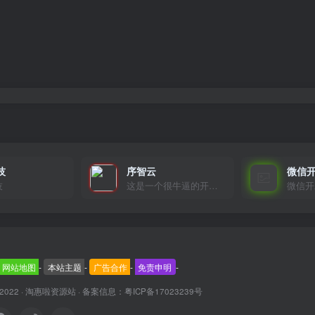
技
序智云
微信
技
这是一个很牛逼的开发者，要开发找他准行！
微信开
网站地图
-
本站主题
-
广告合作
-
免责申明
-
 2022 ·
淘惠啦资源站
· 备案信息：
粤ICP备17023239号