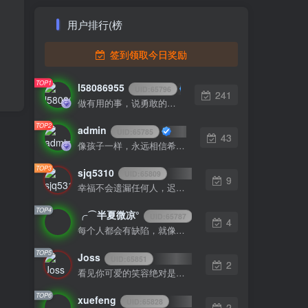
用户排行(榜
签到领取今日奖励
TOP1
l58086955
UID:
65796
241
做有用的事，说勇敢的话，想美好的事，一生足矣
TOP2
admin
UID:
65785
43
像孩子一样，永远相信希望，相信梦想
TOP3
sjq5310
UID:
65809
9
幸福不会遗漏任何人，迟早有一天它会找到你
TOP4
╭⌒半夏微凉°
UID:
65787
4
每个人都会有缺陷，就像被上帝咬过的苹果，有的人缺陷比较大，正是因为上帝特别喜欢他的芬芳
TOP5
Joss
UID:
65851
2
看见你可爱的笑容绝对是我一天中最美好的事
TOP6
xuefeng
UID:
65828
2