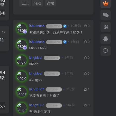
云贝
活动
高端
陪诊小程序/医院陪诊/全开源嘀嗒陪诊源码/原生微信小程序/代排队取药/照顾病人/护理
啦啦外卖v45.9至尊稳定运营独立版+App+小程序前端（头像&定位修复版）
小程序隐私协议新规开发指南
l58086955
19天前
0
UID:
65796
篇
谢谢你的分享，我从中学到了很多！
插件
l58086955
1年前
0
UID:
65796
6666666666
kingideal
1年前
0
UID:
65816
66666
kingideal
1年前
0
UID:
65816
xiangyao
liangzi007
1年前
1
UID:
65841
我要看看看十月份了
liangzi007
1年前
0
互联网科技开发小程序APP公司网站pbootCMS模版（pc+wap）
红盟云卡系统v1.1.17虚拟商品在线售卖平台源码
UID:
65841
弩 姝卫生院菜