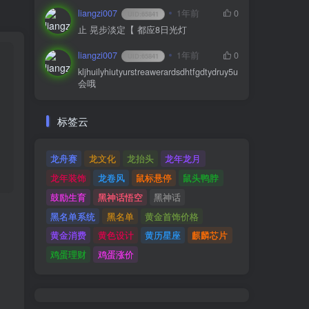
liangzi007
1年前
0
UID:
65841
止 晃步淡定【 都应8日光灯
liangzi007
1年前
0
UID:
65841
kljhuilyhiutyurstreawerardsdhtfgdtydruy5u
会哦
标签云
龙舟赛
龙文化
龙抬头
龙年龙月
龙年装饰
龙卷风
鼠标悬停
鼠头鸭脖
鼓励生育
黑神话悟空
黑神话
黑名单系统
黑名单
黄金首饰价格
黄金消费
黄色设计
黄历星座
麒麟芯片
鸡蛋理财
鸡蛋涨价