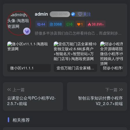
admin
关注
UID:
65785
44
3368
6
1
38.8W+
骄傲多半涉及我们自己怎样看待自己，而虚荣则涉及我们想别人怎样看我们
微小区v11.1.1
壹佰万能门店全家桶10套独立版v2.6.68(​多商户+智能名片+智慧轻站+万能门店等)
上一篇
下一篇
云课堂公众号PC小程序V2-
智创云享知识付费小程序
2.5.7+前端
V2_2.0.7+前端
相关推荐