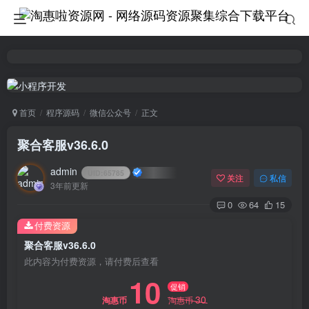
首页
程序源码
微信公众号
正文
聚合客服v36.6.0
admin
UID:
65785
关注
私信
3年前更新
0
64
15
付费资源
聚合客服v36.6.0
此内容为付费资源，请付费后查看
10
促销
30
淘惠币
淘惠币