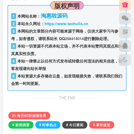
版权声明
淘惠啦源码
1
本网站名称：
2
本站永久网址：
https://www.taohuila.cn
3
本网站的文章部分内容可能来源于网络，仅供大家学习与参
考，如有侵权，请联系站长 QQ
258414014
进行删除处理。
4
本站一切资源不代表本站立场，并不代表本站赞同其观点和对
其真实性负责。
5
本站一律禁止以任何方式发布或转载任何违法的相关信息，访
客发现请向站长举报
6
本站资源大多存储在云盘，如发现链接失效，请联系我们我们
会第一时间更新。
THE END
每天60秒读懂世界
# 新闻摘要
# 时事热点
# 今日要闻
# 事件速览