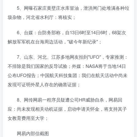
5、网曝石家庄黄壁庄水库冒油，泄洪闸门处堆满各种垃
圾杂物，河北省水利厅：将核实；
6、台媒：台防务部称，自13日6时至14日6时，68架次
解放军军机在台海周边活动，"破今年新纪录"；
7、山东、河北、江苏多地网友拍到"UFO"，专家推测：
不排除是我们国家的反导试验；外媒：NASA将于当地14日
公布UFO报告；中国航天科技集团：我们在航天活动中尚未
发现可证明外星人存在的确凿证据；
8、网传网易一程序员疑遭公司HR威胁自杀，网易回
应：尚未发现相关动机证据，启动申请关怀金，将支持其子
女教育费用至大学；
网易内部信截图