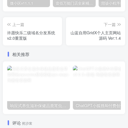
微小区v11.1.1
壹佰万能门店全家桶10套独立版v2.6.68(​多商户+智能名片+智慧轻站+万能门店等)
上一篇
下一篇
许愿快乐二级域名分发系统
山蓝自用GridX个人主页网站
v2.0重置版
源码 Ver:1.4
相关推荐
响应式养生滋补保健品鹿茸虫草类网站eyoucms易优模板(pc+wap)
评论
抢沙发