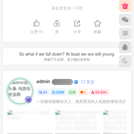
喜欢就支持一下吧
点赞
15
赏
分享
收藏
So what if we fall down? At least we are still young.
摔倒了又怎样，至少我们还年轻
admin
关注
UID:
65785
44
3368
6
1
38.8W+
一切痛苦能够毁灭人，然而受苦的人也能把痛苦消灭