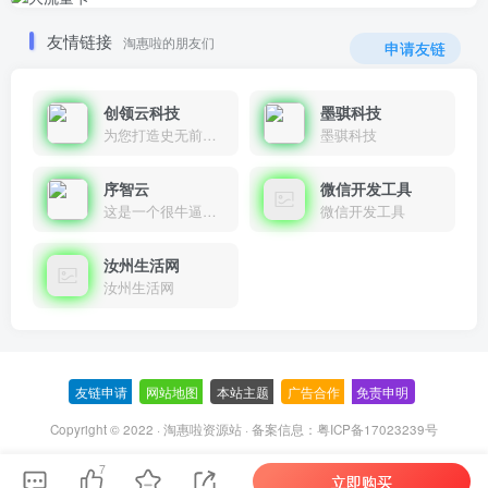
友情链接
淘惠啦的朋友们
申请友链
创领云科技
墨骐科技
为您打造史无前例的应用产品带您认识新时代产品的创新
墨骐科技
序智云
微信开发工具
这是一个很牛逼的开发者，要开发找他准行！
微信开发工具
汝州生活网
汝州生活网
友链申请
-
网站地图
-
本站主题
-
广告合作
-
免责申明
-
Copyright © 2022 ·
淘惠啦资源站
· 备案信息：
粤ICP备17023239号
7
立即购买