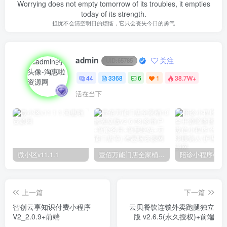
Worrying does not empty tomorrow of its troubles, it empties
today of its strength.
担忧不会清空明日的烦恼，它只会丧失今日的勇气
admin
关注
UID:
65785
44
3368
6
1
38.7W+
活在当下
微小区v11.1.1
壹佰万能门店全家桶10套独立版v2.6.68(​多商户+智能名片+智慧轻站+万能门店等)
上一篇
下一篇
智创云享知识付费小程序
云贝餐饮连锁外卖跑腿独立
V2_2.0.9+前端
版 v2.6.5(永久授权)+前端