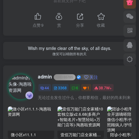
喜欢就支持一下吧
点赞
9
赏
分享
收藏
Wish my smile clear off the sky, of all days.
微笑可以晴朗所有的天
admin
关注
UID:
65785
44
3368
6
1
38.7W+
无论过去发生过什么，你都要相信，最好的尚未到来
微小区v11.1.1
壹佰万能门店全家桶10套独立版v2.6.68(​多商户+智能名片+智慧轻站+万能门店等)