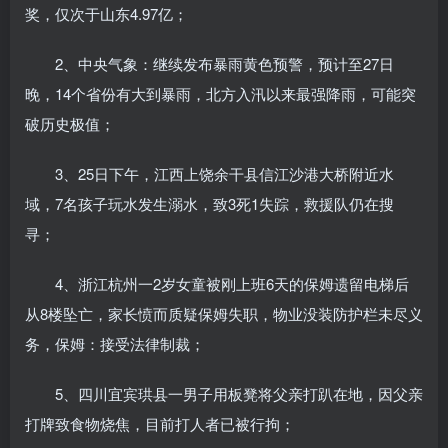
奖，仅次于山东4.97亿；
2、中央气象：继续发布暴雨黄色预警，预计至27日
晚，14个省份有大到暴雨，北方入汛以来最强降雨，可能突
破历史极值；
3、25日下午，江西上饶余干县信江沙港大桥附近水
域，7名孩子玩水发生溺水，致3死1失踪，救援队仍在搜
寻；
4、浙江杭州一2岁女童被刚上班6天的保姆遗留电梯后
从8楼坠亡，家长愤而质疑保姆失职，物业没装防护栏未尽义
务，保姆：接受法律制裁；
5、四川宜宾珙县一男子用板凳将父亲打趴在地，因父亲
打牌致食物烧焦，目前打人者已被行拘；