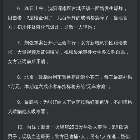
6、26日上午，沈阳浑南区古城子镇一面馆发生爆炸，
目击者：2层楼全倒了，几百米外的玻璃都震碎了，当地官
方：初步怀疑液化气爆炸，导致一人轻伤；
7、刘强东案公开听证会举行：女方新增惩罚性赔偿要
求，大量视频及证词曝光，视频显示事件女生多次称自愿，
女方证词前后矛盾；
8、北京：鼓励乘用车置换新能源小客车，每车最高补贴
1万元。本期超六成小客车指标将分给"无车家庭"；
9、最高检：为强奸给人下迷药按强奸罪追诉，不能降格
为欺骗他人吸毒罪；
10、台媒：新北一火锅店25日发生砍人事件，8追砍两
男子，现场血迹斑斑，警方已逮捕7人，另有1人在逃，疑似