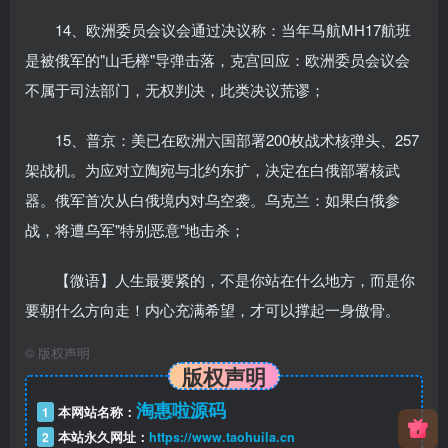
14、欧洲委员会议会通过决议称：当年马航MH17航班
是被俄军的"山毛榉"导弹击落，克宫回应：欧洲委员会议会
不属于司法部门，无权判决，此类决议荒谬；
15、普京：美已在欧洲六国部署200枚战术核弹头、257
架战机。为应对立陶宛与北约东扩，决定在白俄部署核武
器。俄军首次从白俄境内对乌空袭。乌克兰：如果白俄参
战，将遭乌军"特别恶意"地击杀；
【微语】人生最要紧的，不是你站在什么地方，而是你
要朝什么方向走！内心充满希望，才可以撑起一身傲骨。
©
版权声明
版权声明
淘惠啦源码
1
本网站名称：
2
本站永久网址：
https://www.taohuila.cn