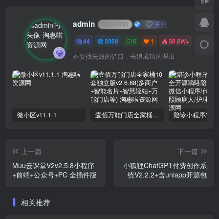
admin
关注
UID:
65785
44
3368
6
1
38.8W+
不要找失败的借口，去追成功的理由
微小区v11.1.1
壹佰万能门店全家桶10套独立版v2.6.68(​多商户+智能名片+智慧轻站+万能门店等)
上一篇
下一篇
Muu云课堂V2v2.5.8小程序
小狐狸ChatGPT付费创作系
+前端+公众号+PC 全插件版
统V2.2.2+含uniapp开源包
相关推荐